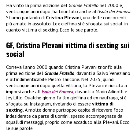
Ha vinto la prima edizione del
Grande Fratello
nel 2000 e,
venticinque anni dopo, ha trionfato anche all’
Isola dei Famosi
.
Stiamo parlando di
Cristina Plevani
, una delle concorrenti
più amate in assoluto. L’ex gieffina si è sfogata sui social, in
quanto vittima di sexting. Ecco le sue parole.
GF, Cristina Plevani vittima di sexting sui
social
Correva l’anno 2000 quando Cristina Plevani trionfò alla
prima edizione del
Grande Fratello
, davanti a Salvo Veneziano
e all’indimenticabile Pietro Taricone. Nel 2025, quindi
venticinque anni dopo quella vittoria, la Plevani è riuscita a
imporsi anche all’
Isola dei Famosi
, davanti a Mario Adinolfi e
Jey Lillo. Qualche giorno fa l’ex gieffina ed ex naufraga, si è
sfogata su Instagram, rivelando di essere
vittima di
sexting.
A molte donne purtroppo capita di ricevere foto
indesiderate da parte di uomini, spesso accompagnate da
squallidi messaggi, proprio come accaduto alla Plevani. Ecco
le sue parole.