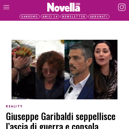
SANREMO
AMICI 24
NEWSLETTER
ABBONATI
REALITY
Giuseppe Garibaldi seppellisce
l’ascia di guerra e consola