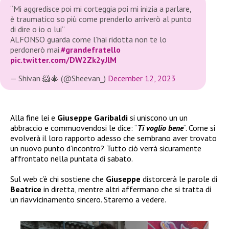
“Mi aggredisce poi mi corteggia poi mi inizia a parlare,
è traumatico so più come prenderlo arriverò al punto
di dire o io o lui”
ALFONSO guarda come l’hai ridotta non te lo
perdonerò mai.
#grandefratello
pic.twitter.com/DW2Zk2yJlM
— Shivan 🐹🎄 (@Sheevan_)
December 12, 2023
Alla fine lei e
Giuseppe Garibaldi
si uniscono un un
abbraccio e commuovendosi le dice: “
Ti voglio bene
“. Come si
evolverà il loro rapporto adesso che sembrano aver trovato
un nuovo punto d’incontro? Tutto ciò verrà sicuramente
affrontato nella puntata di sabato.
Sul web c’è chi sostiene che
Giuseppe
distorcerà le parole di
Beatrice
in diretta, mentre altri affermano che si tratta di
un riavvicinamento sincero. Staremo a vedere.