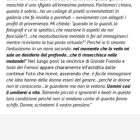
maschile e’ uno sfigato all’ennesima potenza. Parliamoci chiaro,
questo è sobrio…ho un collage di piselli screenshottati in
galleria che fa invidia a pornhub – ovviamente con allegati i
profili di provenienza. Mi chiedo: “quando te lo guardi, lo
fotografi e ce lo spedisci, che reazione ti aspetti da noi
fanciulle?!…che masturbazione mentale ti fai ad immaginarci
mentre riceviamo la tua posta virtuale?”. Perché io ti smonto
l’entusiasmo in un nano secondo:
nel momento che lo vedo mi
sale un desiderio dal profondo…che ti rinsecchisca nelle
mutande!
”
Nel lungo post la vincitrice di
Grande Fratello
e
Isola dei Famosi
appare chiaramente infastidita dalle
continue foto che riceve, asserendo che:
è facile immaginare
che idea hanno della donna esseri del genere…perché le donne
non le conoscono…le guardano ma non le vedono.
Uomini così
li umilierei a vita
. Talmente piccoli e ignoranti e beati in questa
loro condizione perché non si rendono conto di quanto fanno
schifo. Donne, scrivetemi il vostro pensiero.”