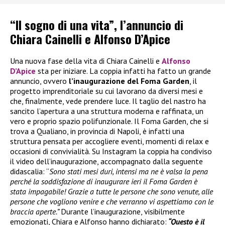
“Il sogno di una vita”, l’annuncio di
Chiara Cainelli e Alfonso D’Apice
Una nuova fase della vita di Chiara Cainelli e
Alfonso
D’Apice
sta per iniziare. La coppia infatti ha fatto un grande
annuncio, ovvero
l’inaugurazione del Foma Garden
, il
progetto imprenditoriale su cui lavorano da diversi mesi e
che, finalmente, vede prendere luce. Il taglio del nastro ha
sancito l’apertura a una struttura moderna e raffinata, un
vero e proprio spazio polifunzionale. Il Foma Garden, che si
trova a Qualiano, in provincia di Napoli, è infatti una
struttura pensata per accogliere eventi, momenti di relax e
occasioni di convivialità. Su Instagram la coppia ha condiviso
il video dell’inaugurazione, accompagnato dalla seguente
didascalia: “
Sono stati mesi duri, intensi ma ne è valsa la pena
perché la soddisfazione di inaugurare ieri il Foma Garden è
stata impagabile! Grazie a tutte le persone che sono venute, alle
persone che vogliono venire e che verranno vi aspettiamo con le
braccia aperte.”
Durante l’inaugurazione, visibilmente
emozionati, Chiara e Alfonso hanno dichiarato:
“Questo è il