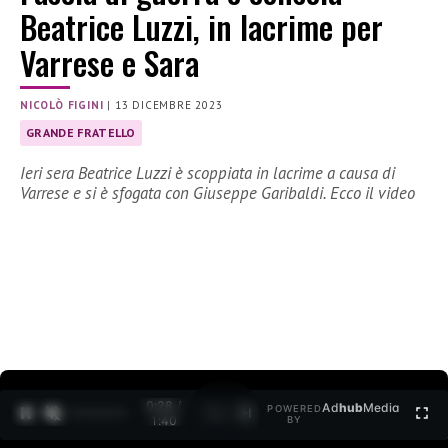
Beatrice Luzzi, in lacrime per
Varrese e Sara
NICOLÒ FIGINI
|
13 DICEMBRE 2023
GRANDE FRATELLO
Ieri sera Beatrice Luzzi è scoppiata in lacrime a causa di
Varrese e si è sfogata con Giuseppe Garibaldi. Ecco il video
0:29 /
Ad
hub
Media
POWERED
1
/
2
1:40
BY