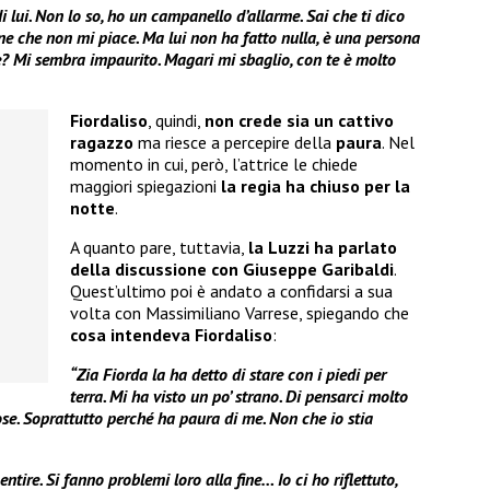
 lui. Non lo so, ho un campanello d’allarme. Sai che ti dico
e che non mi piace. Ma lui non ha fatto nulla, è una persona
e? Mi sembra impaurito. Magari mi sbaglio, con te è molto
Fiordaliso
, quindi,
non crede sia un cattivo
ragazzo
ma riesce a percepire della
paura
. Nel
momento in cui, però, l’attrice le chiede
maggiori spiegazioni
la regia ha chiuso per la
notte
.
A quanto pare, tuttavia,
la Luzzi ha parlato
della discussione con Giuseppe Garibaldi
.
Quest’ultimo poi è andato a confidarsi a sua
volta con Massimiliano Varrese, spiegando che
cosa intendeva Fiordaliso
:
“Zia Fiorda la ha detto di stare con i piedi per
terra. Mi ha visto un po’ strano. Di pensarci molto
se. Soprattutto perché ha paura di me. Non che io stia
ntire. Si fanno problemi loro alla fine… Io ci ho riflettuto,