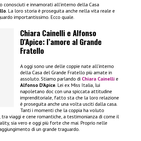
no conosciuti e innamorati all’interno della Casa
llo
. La loro storia è proseguita anche nella vita reale e
guardo importantissimo. Ecco quale.
Chiara Cainelli e Alfonso
D’Apice: l’amore al Grande
Fratello
A oggi sono une delle coppie nate all’interno
della Casa del Grande Fratello più amate in
assoluto. Stiamo parlando di
Chiara Cainelli
e
Alfonso D’Apice
. Lei ex Miss Italia, lui
napoletano doc con una spiccata attitudine
imprenditoriale, fatto sta che la loro relazione
è proseguita anche una volta usciti dalla casa.
Tanti i momenti che la coppia ha voluto
i, tra viaggi e cene romantiche, a testimonianza di come il
ality, sia vero e oggi più forte che mai. Proprio nelle
raggiungimento di un grande traguardo.