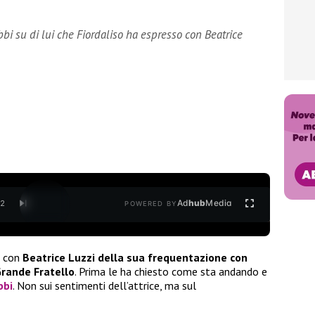
bi su di lui che Fiordaliso ha espresso con Beatrice
Ad
hub
Media
/
2
POWERED BY
o con
Beatrice Luzzi
della sua frequentazione con
Grande Fratello
. Prima le ha chiesto come sta andando e
bbi
. Non sui sentimenti dell’attrice, ma sul