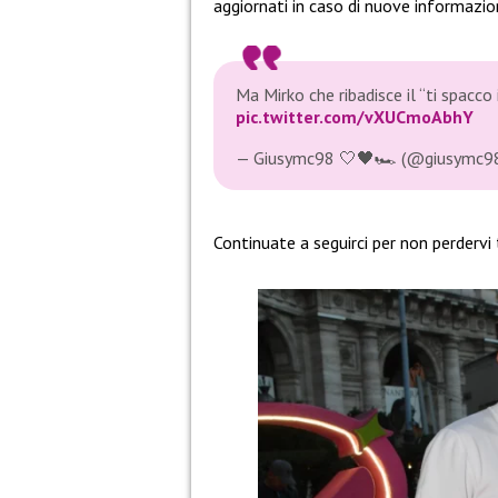
aggiornati in caso di nuove informazion
Ma Mirko che ribadisce il “ti spacco
pic.twitter.com/vXUCmoAbhY
— Giusymc98 🤍🖤🏎 (@giusymc9
Continuate a seguirci per non perdervi