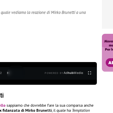
 quale vediamo la reazione di Mirko Brunetti a una
Ad
hub
Media
/
2
POWERED BY
ti
ello
sappiamo che dovrebbe fare la sua comparsa anche
x fidanzata di Mirko
Brunetti
, il quale ha
Temptation