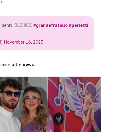
i.
 i denti” ☠️☠️☠️☠️
#grandefratello
#perletti
8)
November 16, 2023
 tante altre
news
.