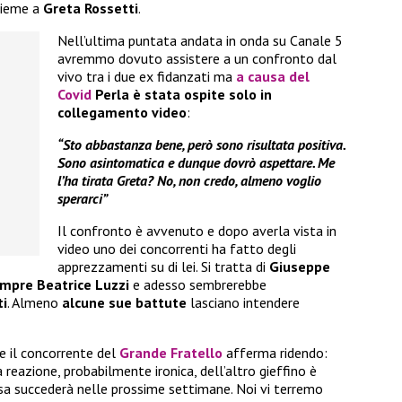
nsieme a
Greta Rossetti
.
Nell’ultima puntata andata in onda su Canale 5
avremmo dovuto assistere a un confronto dal
vivo tra i due ex fidanzati ma
a causa del
Covid
Perla è stata ospite solo in
collegamento video
:
“Sto abbastanza bene, però sono risultata positiva.
Sono asintomatica e dunque dovrò aspettare. Me
l’ha tirata Greta? No, non credo, almeno voglio
sperarci”
Il confronto è avvenuto e dopo averla vista in
video uno dei concorrenti ha fatto degli
apprezzamenti su di lei. Si tratta di
Giuseppe
empre Beatrice Luzzi
e adesso sembrerebbe
ti
. Almeno
alcune sue battute
lasciano intendere
e il concorrente del
Grande Fratello
afferma ridendo:
La reazione, probabilmente ironica, dell’altro gieffino è
sa succederà nelle prossime settimane. Noi vi terremo