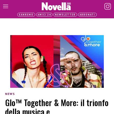
SANREMO
AMICI 24
NEWSLETTER
ABBONATI
NEWS
Glo™ Together & More: il trionfo
della musica e