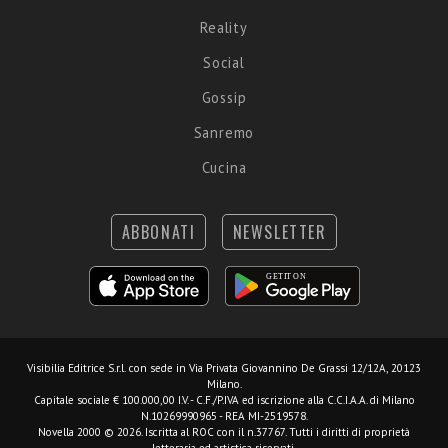
Reality
Social
Gossip
Sanremo
Cucina
ABBONATI
NEWSLETTER
Visibilia Editrice S.r.l.
con sede in Via Privata Giovannino De Grassi 12/12A, 20123
Milano.
Capitale sociale € 100.000,00 I.V. - C.F./P.IVA ed iscrizione alla C.C.I.A.A. di Milano
N.10269990965 - REA MI-2519578.
Novella 2000 © 2026. Iscritta al ROC con il n.37767. Tutti i diritti di proprietà