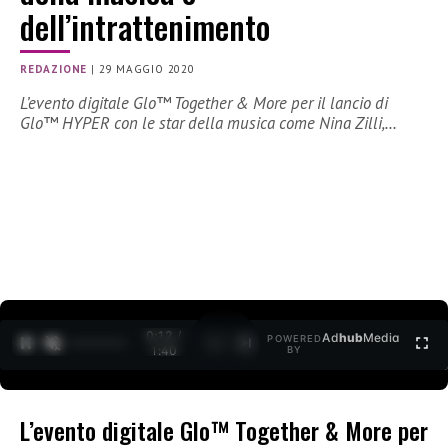
dell’intrattenimento
REDAZIONE
|
29 MAGGIO 2020
L’evento digitale Glo™ Together & More per il lancio di
Glo™ HYPER con le star della musica come Nina Zilli,…
0:12 /
Ad
hub
Media
POWERED
1
/
2
1:40
BY
L’evento digitale Glo™ Together & More per