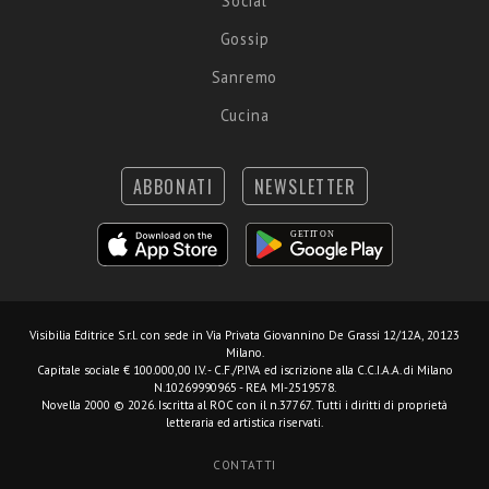
Social
Gossip
Sanremo
Cucina
ABBONATI
NEWSLETTER
Visibilia Editrice S.r.l.
con sede in Via Privata Giovannino De Grassi 12/12A, 20123
Milano.
Capitale sociale € 100.000,00 I.V. - C.F./P.IVA ed iscrizione alla C.C.I.A.A. di Milano
N.10269990965 - REA MI-2519578.
Novella 2000 © 2026. Iscritta al ROC con il n.37767. Tutti i diritti di proprietà
letteraria ed artistica riservati.
CONTATTI