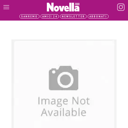
SANREMO
AMICI 24
NEWSLETTER
ABBONATI