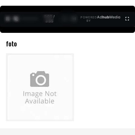
0:03 /
Ad
hub
Media
POWERED
1
/
2
3:35
BY
foto