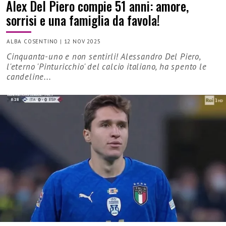
Alex Del Piero compie 51 anni: amore,
sorrisi e una famiglia da favola!
ALBA COSENTINO
|
12 NOV 2025
Cinquanta-uno e non sentirli! Alessandro Del Piero,
l'eterno 'Pinturicchio' del calcio italiano, ha spento le
candeline...