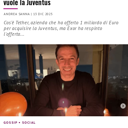
vuole la Juventus
ANDREA SANNA
|
13 DIC 2025
Cos'è Tether, azienda che ha offerto 1 miliardo di Euro
per acquisire la Juventus, ma Exor ha respinto
l'offerta...
GOSSIP • SOCIAL