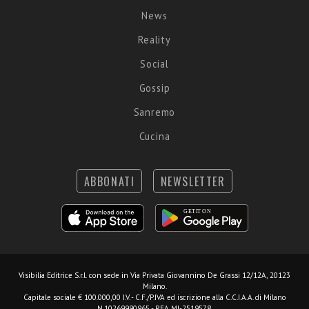
News
Reality
Social
Gossip
Sanremo
Cucina
ABBONATI
NEWSLETTER
Visibilia Editrice S.r.l.
con sede in Via Privata Giovannino De Grassi 12/12A, 20123
Milano.
Capitale sociale € 100.000,00 I.V. - C.F./P.IVA ed iscrizione alla C.C.I.A.A. di Milano
N.10269990965 - REA MI-2519578.