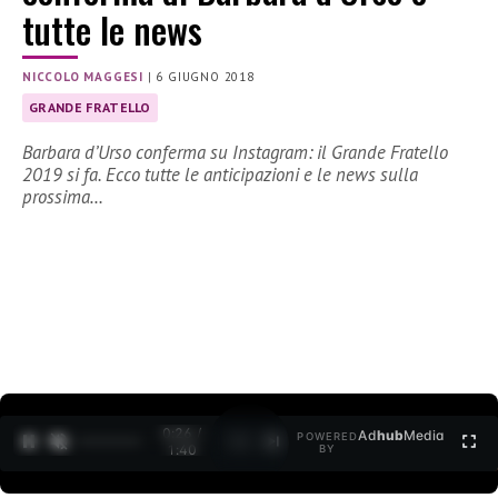
tutte le news
NICCOLO MAGGESI
|
6 GIUGNO 2018
GRANDE FRATELLO
Barbara d’Urso conferma su Instagram: il Grande Fratello
2019 si fa. Ecco tutte le anticipazioni e le news sulla
prossima…
0:26 /
Ad
hub
Media
POWERED
1
/
2
1:40
BY