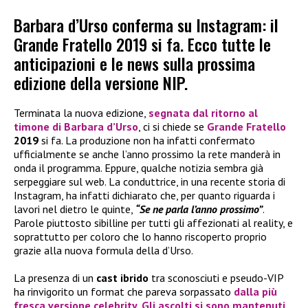
Barbara d’Urso conferma su Instagram: il
Grande Fratello 2019 si fa. Ecco tutte le
anticipazioni e le news sulla prossima
edizione della versione NIP.
Terminata la nuova edizione,
segnata dal ritorno al
timone di
Barbara d’Urso
, ci si chiede se
Grande Fratello
2019
si fa. La produzione non ha infatti confermato
ufficialmente se anche l’anno prossimo la rete manderà in
onda il programma. Eppure, qualche notizia sembra già
serpeggiare sul web. La conduttrice, in una recente storia di
Instagram, ha infatti dichiarato che, per quanto riguarda i
lavori nel dietro le quinte,
“Se ne parla l’anno prossimo”
.
Parole piuttosto sibilline per tutti gli affezionati al reality, e
soprattutto per coloro che lo hanno riscoperto proprio
grazie alla nuova formula della d’Urso.
La presenza di un
cast ibrido
tra sconosciuti e pseudo-VIP
ha rinvigorito un format che pareva sorpassato
dalla più
fresca versione celebrity
.
Gli ascolti si sono mantenuti