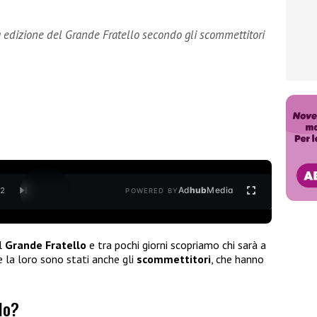
 edizione del Grande Fratello secondo gli scommettitori
Ad
hub
Media
/
2
POWERED BY
l
Grande Fratello
e tra pochi giorni scopriamo chi sarà a
e la loro sono stati anche gli
scommettitori
, che hanno
lo?