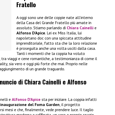
Fratello
A oggi sono une delle coppie nate all’interno
della Casa del Grande Fratello più amate in
assoluto. Stiamo parlando di
Chiara Cainelli
e
Alfonso D’Apice
. Lei ex Miss Italia, lui
napoletano doc con una spiccata attitudine
imprenditoriale, fatto sta che la loro relazione
è proseguita anche una volta usciti dalla casa.
Tanti i momenti che la coppia ha voluto
i, tra viaggi e cene romantiche, a testimonianza di come il
ality, sia vero e oggi più forte che mai. Proprio nelle
raggiungimento di un grande traguardo.
nnuncio di Chiara Cainelli e Alfonso
inelli e
Alfonso D’Apice
sta per iniziare. La coppia infatti
’inaugurazione del Foma Garden
, il progetto
rsi mesi e che, finalmente, vede prendere luce. Il taglio
 struttura moderna e raffinata, un vero e proprio spazio