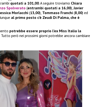
ntrambi
quotati a 101,00
. A seguire troviamo
Chiara
nzo Spolverato
(
entrambi quotati a 16,00
),
Javier
Jessica Morlacchi
(
13,00
),
Tommaso Franchi
(
8,00
) ed
 dunque
al primo posto c’è Zeudi Di Palma, che è
mento
potrebbe essere proprio l’ex Miss Italia la
. Tutto però nei prossimi giorni potrebbe ancora cambiare