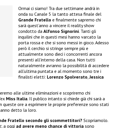
Ormai ci siamo! Tra due settimane andrà in
onda su Canale 5 la tanto attesa finale del
Grande Fratello
e finalmente sapremo chi
sarà quest’anno a vincere il reality show
condotto da
Alfonso Signorini
. Tanti gli
inquilini che in questi mesi hanno varcato la
porta rossa e che si sono messi in gioco. Adesso
però il cerchio si stringe sempre più e
attualmente sono dieci i concorrenti ancora
presenti all’interno della casa. Non tutti
naturalmente avranno la possibilità di accedere
all’ultima puntata e al momento sono tre i
finalisti eletti:
Lorenzo Spolverato
,
Jessica
remo alle ultime eliminazioni e scopriremo chi
l’ex
Miss Italia
. Il publico intanto si chiede già chi sarà a
o, in queste ore a esprimere le proprie preferenze sono stati
hanno detto la loro.
ande Fratello secondo gli scommettitori?
Scopriamolo.
t
, a oggi
ad avere meno chance di vittoria
sono