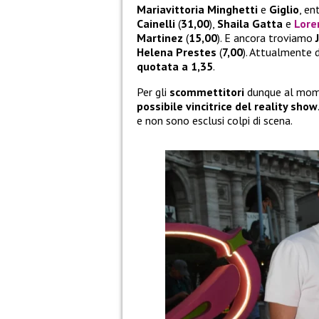
Mariavittoria Minghetti
e
Giglio
, e
Cainelli
(
31,00
),
Shaila Gatta
e
Lore
Martinez
(
15,00
). E ancora troviamo
Helena Prestes
(
7,00
). Attualmente
quotata a 1,35
.
Per gli
scommettitori
dunque al mo
possibile vincitrice del reality show
e non sono esclusi colpi di scena.