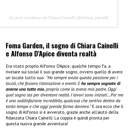
Un post condiviso da Chiara Cainelli (@chiara_cainelli)
Foma Garden, il sogno di Chiara Cainelli
e Alfonso D’Apice diventa realtà
Era stato proprio Alfonso D’Apice, qualche tempo fa, a
rivelare sui social il suo grande sogno, ovvero quello di avere
un locale tutto suo:
“Ho sempre avuto questa passione per i
locali, che fossero ristorazione o eventi. E
ho sempre sognato di
averne uno tutto mio
, proprio come lo aveva mio padre. Oggi
quel sogno sta per diventare realtà. I lavori sono iniziati…Per me
è una soddisfazione incredibile, qualcosa che sentivo dentro da
tanto tempo e che oggi prende forma davvero.”
E ora ecco che il
sogno di Alfonso si è avverato, grazie anche all’aiuto della
fidanzata Chiara Cainelli. La coppia è quindi pronta per
questa nuova grande avventura!