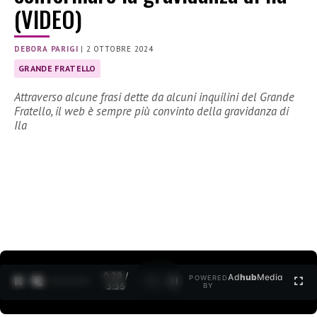
(VIDEO)
DEBORA PARIGI
|
2 OTTOBRE 2024
GRANDE FRATELLO
Attraverso alcune frasi dette da alcuni inquilini del Grande
Fratello, il web è sempre più convinto della gravidanza di
Ila
0:30 /
Ad
hub
Media
POWERED
1
/
2
3:35
BY