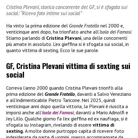
Cristina Plevani, storica concorrente del GF, si è sfogata sui
social: “Ricevo foto intime sui social”
Ha vinto la prima edizione del
Grande Fratello
nel 2000 e,
venticinque anni dopo, ha trionfato anche all’
Isola dei Famosi
.
Stiamo parlando di
Cristina Plevani
, una delle concorrenti
più amate in assoluto. L’ex gieffina si è sfogata sui social, in
quanto vittima di sexting. Ecco le sue parole.
GF, Cristina Plevani vittima di sexting sui
social
Correva l’anno 2000 quando Cristina Plevani trionfò alla
prima edizione del
Grande Fratello
, davanti a Salvo Veneziano
e all’indimenticabile Pietro Taricone. Nel 2025, quindi
venticinque anni dopo quella vittoria, la Plevani è riuscita a
imporsi anche all’
Isola dei Famosi
, davanti a Mario Adinolfi e
Jey Lillo. Qualche giorno fa l’ex gieffina ed ex naufraga, si è
sfogata su Instagram, rivelando di essere
vittima di
sexting.
A molte donne purtroppo capita di ricevere foto
indesiderate da parte di uomini, spesso accompagnate da