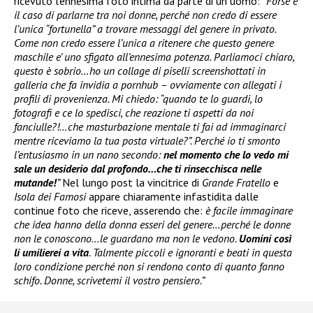
ricevuto l’ennesima foto intima da parte di un uomo:
“Forse è
il caso di parlarne tra noi donne, perché non credo di essere
l’unica “fortunella” a trovare messaggi del genere in privato.
Come non credo essere l’unica a ritenere che questo genere
maschile e’ uno sfigato all’ennesima potenza. Parliamoci chiaro,
questo è sobrio…ho un collage di piselli screenshottati in
galleria che fa invidia a pornhub – ovviamente con allegati i
profili di provenienza. Mi chiedo: “quando te lo guardi, lo
fotografi e ce lo spedisci, che reazione ti aspetti da noi
fanciulle?!…che masturbazione mentale ti fai ad immaginarci
mentre riceviamo la tua posta virtuale?”. Perché io ti smonto
l’entusiasmo in un nano secondo:
nel momento che lo vedo mi
sale un desiderio dal profondo…che ti rinsecchisca nelle
mutande!
”
Nel lungo post la vincitrice di
Grande Fratello
e
Isola dei Famosi
appare chiaramente infastidita dalle
continue foto che riceve, asserendo che:
è facile immaginare
che idea hanno della donna esseri del genere…perché le donne
non le conoscono…le guardano ma non le vedono.
Uomini così
li umilierei a vita
. Talmente piccoli e ignoranti e beati in questa
loro condizione perché non si rendono conto di quanto fanno
schifo. Donne, scrivetemi il vostro pensiero.”