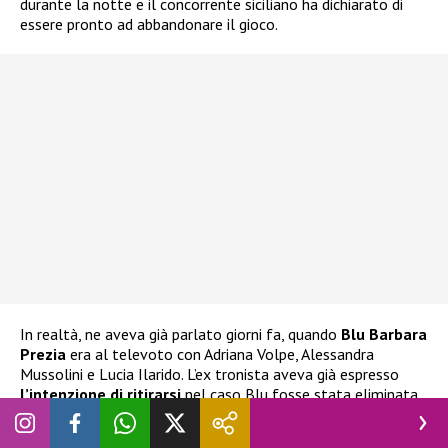
durante la notte e il concorrente siciliano ha dichiarato di
essere pronto ad abbandonare il gioco.
In realtà, ne aveva già parlato giorni fa, quando
Blu Barbara
Prezia
era al televoto con Adriana Volpe, Alessandra
Mussolini e Lucia Ilarido. L’ex tronista aveva già espresso
l’intenzione di ritirarsi
nel caso Blu fosse stata eliminata.
Ha espresso la stessa decisione anche alla stessa Prezia, che
ha cercato di dissuaderlo e di impedirgli di compiere scelte