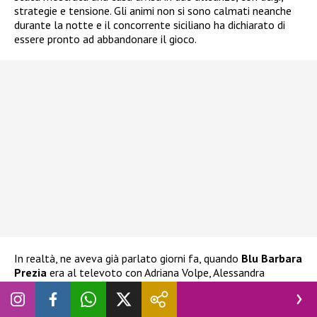
strategie e tensione. Gli animi non si sono calmati neanche
durante la notte e il concorrente siciliano ha dichiarato di
essere pronto ad abbandonare il gioco.
In realtà, ne aveva già parlato giorni fa, quando
Blu Barbara
Prezia
era al televoto con Adriana Volpe, Alessandra
Mussolini e Lucia Ilarido. L’ex tronista aveva già espresso
l’intenzione di ritirarsi
nel caso Blu fosse stata eliminata.
Ha espresso la stessa decisione anche alla stessa Prezia, che