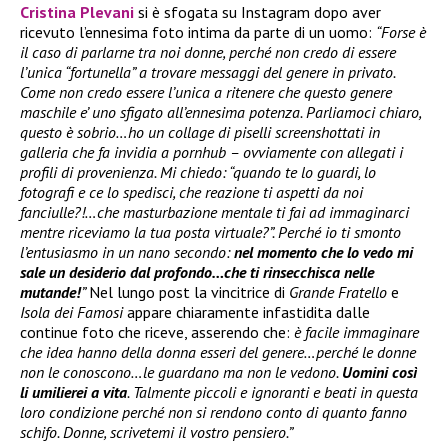
Cristina Plevani
si è sfogata su Instagram dopo aver
ricevuto l’ennesima foto intima da parte di un uomo:
“Forse è
il caso di parlarne tra noi donne, perché non credo di essere
l’unica “fortunella” a trovare messaggi del genere in privato.
Come non credo essere l’unica a ritenere che questo genere
maschile e’ uno sfigato all’ennesima potenza. Parliamoci chiaro,
questo è sobrio…ho un collage di piselli screenshottati in
galleria che fa invidia a pornhub – ovviamente con allegati i
profili di provenienza. Mi chiedo: “quando te lo guardi, lo
fotografi e ce lo spedisci, che reazione ti aspetti da noi
fanciulle?!…che masturbazione mentale ti fai ad immaginarci
mentre riceviamo la tua posta virtuale?”. Perché io ti smonto
l’entusiasmo in un nano secondo:
nel momento che lo vedo mi
sale un desiderio dal profondo…che ti rinsecchisca nelle
mutande!
”
Nel lungo post la vincitrice di
Grande Fratello
e
Isola dei Famosi
appare chiaramente infastidita dalle
continue foto che riceve, asserendo che:
è facile immaginare
che idea hanno della donna esseri del genere…perché le donne
non le conoscono…le guardano ma non le vedono.
Uomini così
li umilierei a vita
. Talmente piccoli e ignoranti e beati in questa
loro condizione perché non si rendono conto di quanto fanno
schifo. Donne, scrivetemi il vostro pensiero.”