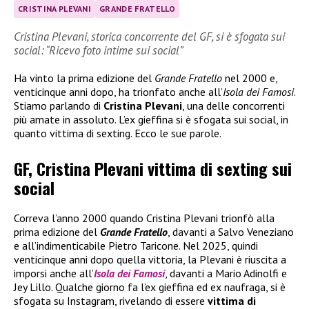
CRISTINA PLEVANI
GRANDE FRATELLO
Cristina Plevani, storica concorrente del GF, si è sfogata sui
social: “Ricevo foto intime sui social”
Ha vinto la prima edizione del
Grande Fratello
nel 2000 e,
venticinque anni dopo, ha trionfato anche all’
Isola dei Famosi
.
Stiamo parlando di
Cristina Plevani
, una delle concorrenti
più amate in assoluto. L’ex gieffina si è sfogata sui social, in
quanto vittima di sexting. Ecco le sue parole.
GF, Cristina Plevani vittima di sexting sui
social
Correva l’anno 2000 quando Cristina Plevani trionfò alla
prima edizione del
Grande Fratello
, davanti a Salvo Veneziano
e all’indimenticabile Pietro Taricone. Nel 2025, quindi
venticinque anni dopo quella vittoria, la Plevani è riuscita a
imporsi anche all’
Isola dei Famosi
, davanti a Mario Adinolfi e
Jey Lillo. Qualche giorno fa l’ex gieffina ed ex naufraga, si è
sfogata su Instagram, rivelando di essere
vittima di