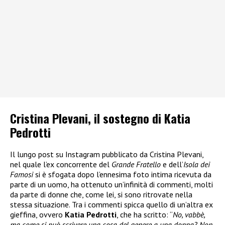
Cristina Plevani, il sostegno di Katia
Pedrotti
Il lungo post su Instagram pubblicato da Cristina Plevani,
nel quale l’ex concorrente del
Grande Fratello
e dell’
Isola dei
Famosi
si è sfogata dopo l’ennesima foto intima ricevuta da
parte di un uomo, ha ottenuto un’infinità di commenti, molti
da parte di donne che, come lei, si sono ritrovate nella
stessa situazione. Tra i commenti spicca quello di un’altra ex
gieffina, ovvero
Katia Pedrotti
, che ha scritto: “
No, vabbè,
ma come si può scrivere una cosa del genere a una donna? Non