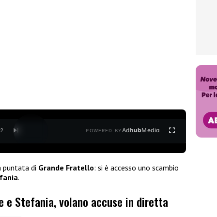
Ad
hub
Media
/
2
POWERED BY
a puntata di
Grande Fratello
: si è accesso uno scambio
fania
.
 e Stefania, volano accuse in diretta