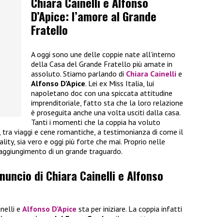
Chiara Cainelli e Alfonso
D’Apice: l’amore al Grande
Fratello
A oggi sono une delle coppie nate all’interno
della Casa del Grande Fratello più amate in
assoluto. Stiamo parlando di
Chiara Cainelli
e
Alfonso D’Apice
. Lei ex Miss Italia, lui
napoletano doc con una spiccata attitudine
imprenditoriale, fatto sta che la loro relazione
è proseguita anche una volta usciti dalla casa.
Tanti i momenti che la coppia ha voluto
i, tra viaggi e cene romantiche, a testimonianza di come il
ality, sia vero e oggi più forte che mai. Proprio nelle
raggiungimento di un grande traguardo.
nnuncio di Chiara Cainelli e Alfonso
inelli e
Alfonso D’Apice
sta per iniziare. La coppia infatti