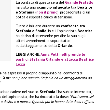
La puntata di questa sera del
Grande Fratello
ha visto uno
scambio infuocato tra Beatrice
e Stefania
(
non il primo
), protagoniste di un
botta e risposta carico di tensione.
Tutto è iniziato durante un
confronto tra
Stefania e Shaila
, in cui l’opinionista
Beatrice
ha deciso di intervenire per dire la sua sugli
ultimi avvenimenti e soprattutto
sull’atteggiamento della
Orlando
.
LEGGI ANCHE
:
Anna Pettinelli prende le
parti di Stefania Orlando e attacca Beatrice
Luzzi
e
ha espresso il proprio disappunto nei confronti di
i:
“A me non piace quando Stefania ha un atteggiamento da
”
.
asciate cadere nel vuoto.
Stefania
l’ha subito interrotta,
 dell’opinionista, che ha rincarato la dose:
“Parli sopra, sei
i a destra e a manca. Quando poi le hanno dato della ruffiana