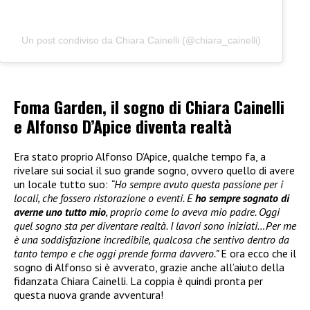
Un post condiviso da Chiara Cainelli (@chiara_cainelli)
Foma Garden, il sogno di Chiara Cainelli
e Alfonso D’Apice diventa realtà
Era stato proprio Alfonso D’Apice, qualche tempo fa, a
rivelare sui social il suo grande sogno, ovvero quello di avere
un locale tutto suo:
“Ho sempre avuto questa passione per i
locali, che fossero ristorazione o eventi. E
ho sempre sognato di
averne uno tutto mio
, proprio come lo aveva mio padre. Oggi
quel sogno sta per diventare realtà. I lavori sono iniziati…Per me
è una soddisfazione incredibile, qualcosa che sentivo dentro da
tanto tempo e che oggi prende forma davvero.”
E ora ecco che il
sogno di Alfonso si è avverato, grazie anche all’aiuto della
fidanzata Chiara Cainelli. La coppia è quindi pronta per
questa nuova grande avventura!