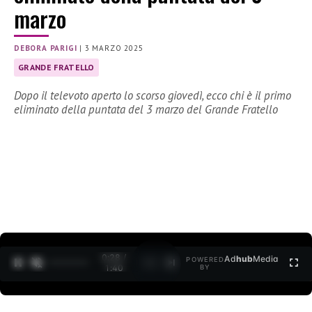
marzo
DEBORA PARIGI
|
3 MARZO 2025
GRANDE FRATELLO
Dopo il televoto aperto lo scorso giovedì, ecco chi è il primo
eliminato della puntata del 3 marzo del Grande Fratello
0:30 /
Ad
hub
Media
POWERED
1
/
2
1:40
BY