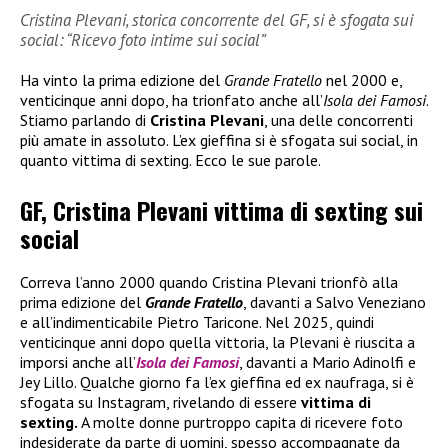
Cristina Plevani, storica concorrente del GF, si è sfogata sui
social: “Ricevo foto intime sui social”
Ha vinto la prima edizione del
Grande Fratello
nel 2000 e,
venticinque anni dopo, ha trionfato anche all’
Isola dei Famosi
.
Stiamo parlando di
Cristina Plevani
, una delle concorrenti
più amate in assoluto. L’ex gieffina si è sfogata sui social, in
quanto vittima di sexting. Ecco le sue parole.
GF, Cristina Plevani vittima di sexting sui
social
Correva l’anno 2000 quando Cristina Plevani trionfò alla
prima edizione del
Grande Fratello
, davanti a Salvo Veneziano
e all’indimenticabile Pietro Taricone. Nel 2025, quindi
venticinque anni dopo quella vittoria, la Plevani è riuscita a
imporsi anche all’
Isola dei Famosi
, davanti a Mario Adinolfi e
Jey Lillo. Qualche giorno fa l’ex gieffina ed ex naufraga, si è
sfogata su Instagram, rivelando di essere
vittima di
sexting.
A molte donne purtroppo capita di ricevere foto
indesiderate da parte di uomini, spesso accompagnate da