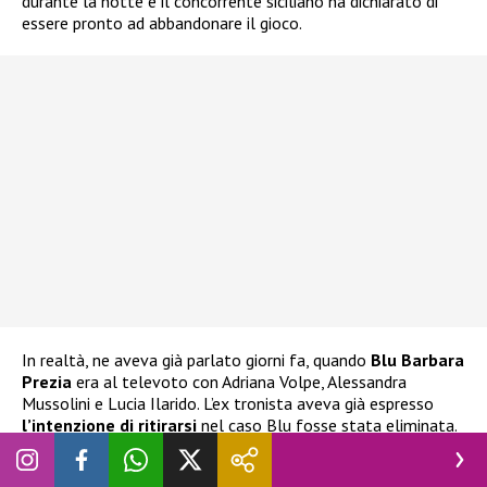
durante la notte e il concorrente siciliano ha dichiarato di
essere pronto ad abbandonare il gioco.
In realtà, ne aveva già parlato giorni fa, quando
Blu Barbara
Prezia
era al televoto con Adriana Volpe, Alessandra
Mussolini e Lucia Ilarido. L’ex tronista aveva già espresso
l’intenzione di ritirarsi
nel caso Blu fosse stata eliminata.
Ha espresso la stessa decisione anche alla stessa Prezia, che
ha cercato di dissuaderlo e di impedirgli di compiere scelte