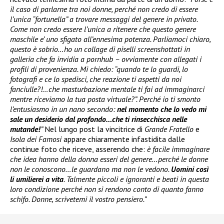
il caso di parlarne tra noi donne, perché non credo di essere
l’unica “fortunella” a trovare messaggi del genere in privato.
Come non credo essere l’unica a ritenere che questo genere
maschile e’ uno sfigato all’ennesima potenza. Parliamoci chiaro,
questo è sobrio…ho un collage di piselli screenshottati in
galleria che fa invidia a pornhub – ovviamente con allegati i
profili di provenienza. Mi chiedo: “quando te lo guardi, lo
fotografi e ce lo spedisci, che reazione ti aspetti da noi
fanciulle?!…che masturbazione mentale ti fai ad immaginarci
mentre riceviamo la tua posta virtuale?”. Perché io ti smonto
l’entusiasmo in un nano secondo:
nel momento che lo vedo mi
sale un desiderio dal profondo…che ti rinsecchisca nelle
mutande!
”
Nel lungo post la vincitrice di
Grande Fratello
e
Isola dei Famosi
appare chiaramente infastidita dalle
continue foto che riceve, asserendo che:
è facile immaginare
che idea hanno della donna esseri del genere…perché le donne
non le conoscono…le guardano ma non le vedono.
Uomini così
li umilierei a vita
. Talmente piccoli e ignoranti e beati in questa
loro condizione perché non si rendono conto di quanto fanno
schifo. Donne, scrivetemi il vostro pensiero.”