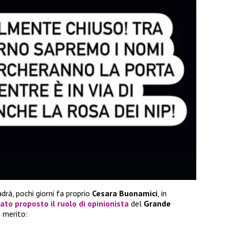
rà, pochi giorni fa proprio
Cesara Buonamici
, in
ato proposto il ruolo di opinionista
del
Grande
n merito: