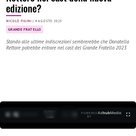
edizione?
NICOLÒ FIGINI
|
4 AGOSTO 2023
GRANDE FRATELLO
Stando alle ultime indiscrezioni sembrerebbe che Donatella
Rettore potrebbe entrare nel cast del Grande Fratello 2023
0:14 /
Ad
hub
Media
POWERED
1
/
2
1:40
BY