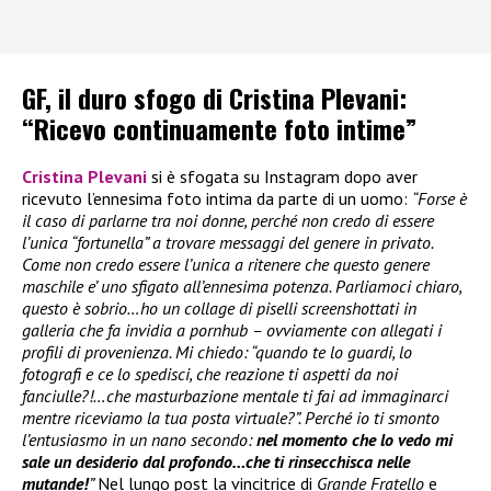
GF, il duro sfogo di Cristina Plevani:
“Ricevo continuamente foto intime”
Cristina Plevani
si è sfogata su Instagram dopo aver
ricevuto l’ennesima foto intima da parte di un uomo:
“Forse è
il caso di parlarne tra noi donne, perché non credo di essere
l’unica “fortunella” a trovare messaggi del genere in privato.
Come non credo essere l’unica a ritenere che questo genere
maschile e’ uno sfigato all’ennesima potenza. Parliamoci chiaro,
questo è sobrio…ho un collage di piselli screenshottati in
galleria che fa invidia a pornhub – ovviamente con allegati i
profili di provenienza. Mi chiedo: “quando te lo guardi, lo
fotografi e ce lo spedisci, che reazione ti aspetti da noi
fanciulle?!…che masturbazione mentale ti fai ad immaginarci
mentre riceviamo la tua posta virtuale?”. Perché io ti smonto
l’entusiasmo in un nano secondo:
nel momento che lo vedo mi
sale un desiderio dal profondo…che ti rinsecchisca nelle
mutande!
”
Nel lungo post la vincitrice di
Grande Fratello
e