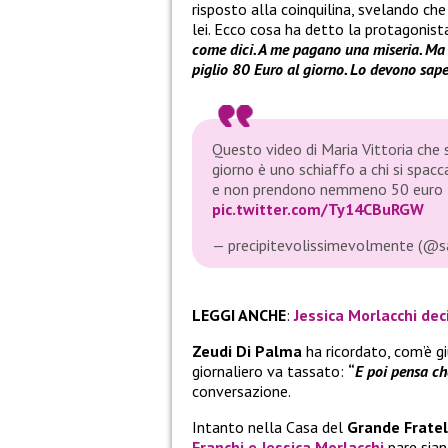
risposto alla coinquilina, svelando ch
lei. Ecco cosa ha detto la protagonist
come dici. A me pagano una miseria. Ma di
piglio 80 Euro al giorno. Lo devono saper
Questo video di Maria Vittoria che 
giorno è uno schiaffo a chi si spacca
e non prendono nemmeno 50 euro ! 
pic.twitter.com/Ty14CBuRGW
— precipitevolissimevolmente (@
LEGGI ANCHE
:
Jessica Morlacchi deci
Zeudi Di Palma
ha ricordato, com’è g
giornaliero va tassato:
“
E poi pensa che
conversazione.
Intanto nella Casa del
Grande Fratel
Franchi
e
Jessica Morlacchi
pare sian