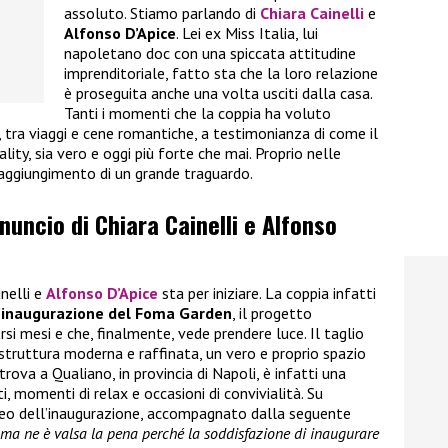
assoluto. Stiamo parlando di
Chiara Cainelli
e
Alfonso D’Apice
. Lei ex Miss Italia, lui
napoletano doc con una spiccata attitudine
imprenditoriale, fatto sta che la loro relazione
è proseguita anche una volta usciti dalla casa.
Tanti i momenti che la coppia ha voluto
i, tra viaggi e cene romantiche, a testimonianza di come il
ality, sia vero e oggi più forte che mai. Proprio nelle
raggiungimento di un grande traguardo.
nnuncio di Chiara Cainelli e Alfonso
inelli e
Alfonso D’Apice
sta per iniziare. La coppia infatti
’inaugurazione del Foma Garden
, il progetto
rsi mesi e che, finalmente, vede prendere luce. Il taglio
 struttura moderna e raffinata, un vero e proprio spazio
trova a Qualiano, in provincia di Napoli, è infatti una
, momenti di relax e occasioni di convivialità. Su
ideo dell’inaugurazione, accompagnato dalla seguente
i ma ne è valsa la pena perché la soddisfazione di inaugurare