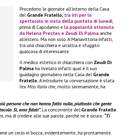
Procedono le giornate all’interno della Casa
del
Grande Fratello,
tra
liti per lo
spettacolo in vista della puntata di lunedì
,
prima di Capodanno e
la popolarità ottenuta
da
Helena Prestes
e
Zeudi Di Palma
anche
all’estero. Ma non solo. A Mariavittoria infatti,
tra una chiacchiera e un’altra è sfuggito
qualcosa di interessante.
Il medico estetico in chiacchiera con
Zeudi Di
Palma
ha rivelato infatti qual è il suo
guadagno giornaliero nella Casa del
Grande
Fratello.
A introdurre la conversazione è stata
l’ex
Miss Italia
che, molto serenamente, ha
iù persone che non hanno fatto nulla, piuttosto che gente
acolo. Sì, amo fidati”.
La concorrente del
Grande Fratello
i, ma di credere alle sue parole, perché ne è sicura:
“
Ti
tiene un cecio in bocca, evidentemente, ha prontamente