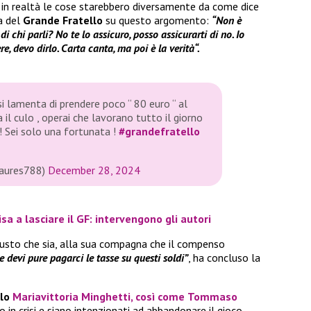
e in realtà le cose starebbero diversamente da come dice
a del
Grande Fratello
su questo argomento:
“Non è
 chi parli? No te lo assicuro, posso assicurarti di no. Io
e, devo dirlo. Carta canta, ma poi è la verità“.
si lamenta di prendere poco “ 80 euro “ al
 il culo , operai che lavorano tutto il giorno
Sei solo una fortunata !
#grandefratello
saures788)
December 28, 2024
sa a lasciare il GF: intervengono gli autori
iusto che sia, alla sua compagna che il compenso
 devi pure pagarci le tasse su questi soldi”
, ha concluso la
lo
Mariavittoria Minghetti,
così come
Tommaso
o in crisi e siano intenzionati ad abbandonare il gioco.