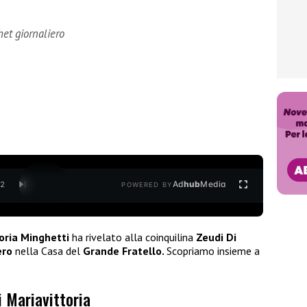
het giornaliero
Ad
hub
Media
/
2
POWERED BY
oria Minghetti
ha rivelato alla coinquilina
Zeudi Di
ero
nella Casa del
Grande Fratello.
Scopriamo insieme a
i Mariavittoria