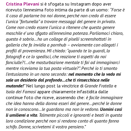
Cristina Plevani
si è sfogata su Instagram dopo aver
ricevuto l’ennesima foto intima da parte di un uomo:
“Forse è
il caso di parlarne tra noi donne, perché non credo di essere
l’unica “fortunella” a trovare messaggi del genere in privato.
Come non credo essere l’unica a ritenere che questo genere
maschile e’ uno sfigato all’ennesima potenza. Parliamoci chiaro,
questo è sobrio…ho un collage di piselli screenshottati in
galleria che fa invidia a pornhub – ovviamente con allegati i
profili di provenienza. Mi chiedo: “quando te lo guardi, lo
fotografi e ce lo spedisci, che reazione ti aspetti da noi
fanciulle?!…che masturbazione mentale ti fai ad immaginarci
mentre riceviamo la tua posta virtuale?”. Perché io ti smonto
l’entusiasmo in un nano secondo:
nel momento che lo vedo mi
sale un desiderio dal profondo…che ti rinsecchisca nelle
mutande!
”
Nel lungo post la vincitrice di
Grande Fratello
e
Isola dei Famosi
appare chiaramente infastidita dalle
continue foto che riceve, asserendo che:
è facile immaginare
che idea hanno della donna esseri del genere…perché le donne
non le conoscono…le guardano ma non le vedono.
Uomini così
li umilierei a vita
. Talmente piccoli e ignoranti e beati in questa
loro condizione perché non si rendono conto di quanto fanno
schifo. Donne, scrivetemi il vostro pensiero.”