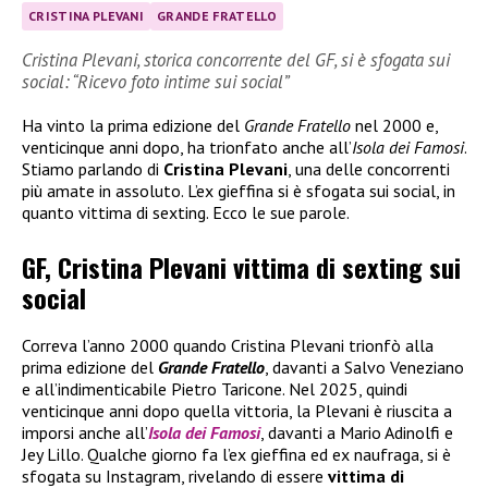
CRISTINA PLEVANI
GRANDE FRATELLO
Cristina Plevani, storica concorrente del GF, si è sfogata sui
social: “Ricevo foto intime sui social”
Ha vinto la prima edizione del
Grande Fratello
nel 2000 e,
venticinque anni dopo, ha trionfato anche all’
Isola dei Famosi
.
Stiamo parlando di
Cristina Plevani
, una delle concorrenti
più amate in assoluto. L’ex gieffina si è sfogata sui social, in
quanto vittima di sexting. Ecco le sue parole.
GF, Cristina Plevani vittima di sexting sui
social
Correva l’anno 2000 quando Cristina Plevani trionfò alla
prima edizione del
Grande Fratello
, davanti a Salvo Veneziano
e all’indimenticabile Pietro Taricone. Nel 2025, quindi
venticinque anni dopo quella vittoria, la Plevani è riuscita a
imporsi anche all’
Isola dei Famosi
, davanti a Mario Adinolfi e
Jey Lillo. Qualche giorno fa l’ex gieffina ed ex naufraga, si è
sfogata su Instagram, rivelando di essere
vittima di