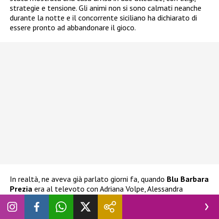
strategie e tensione. Gli animi non si sono calmati neanche
durante la notte e il concorrente siciliano ha dichiarato di
essere pronto ad abbandonare il gioco.
In realtà, ne aveva già parlato giorni fa, quando
Blu Barbara
Prezia
era al televoto con Adriana Volpe, Alessandra
Mussolini e Lucia Ilarido. L’ex tronista aveva già espresso
l’intenzione di ritirarsi
nel caso Blu fosse stata eliminata.
Ha espresso la stessa decisione anche alla stessa Prezia, che