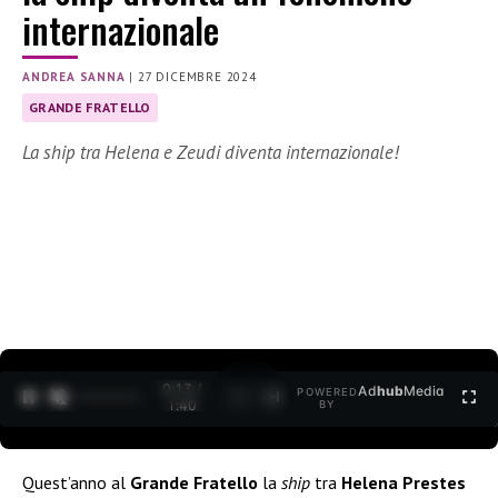
internazionale
ANDREA SANNA
|
27 DICEMBRE 2024
GRANDE FRATELLO
La ship tra Helena e Zeudi diventa internazionale!
0:14 /
Ad
hub
Media
POWERED
1
/
2
1:40
BY
Quest’anno al
Grande Fratello
la
ship
tra
Helena Prestes