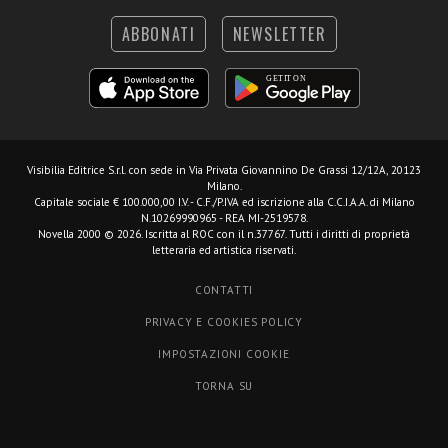
ABBONATI
NEWSLETTER
Visibilia Editrice S.r.l.
con sede in Via Privata Giovannino De Grassi 12/12A, 20123
Milano.
Capitale sociale € 100.000,00 I.V. - C.F./P.IVA ed iscrizione alla C.C.I.A.A. di Milano
N.10269990965 - REA MI-2519578.
Novella 2000 © 2026. Iscritta al ROC con il n.37767. Tutti i diritti di proprietà
letteraria ed artistica riservati.
CONTATTI
PRIVACY E COOKIES POLICY
IMPOSTAZIONI COOKIE
TORNA SU