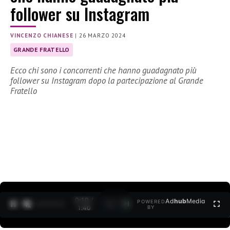
follower su Instagram
VINCENZO CHIANESE
|
26 MARZO 2024
GRANDE FRATELLO
Ecco chi sono i concorrenti che hanno guadagnato più
follower su Instagram dopo la partecipazione al Grande
Fratello
0:10 /
Ad
hub
Media
POWERED
1
/
2
1:40
BY