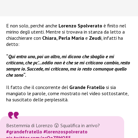
E non solo, perché anche
Lorenzo Spolverato
è finito nel
mirino degli utenti. Mentre si trovava in stanza da letto a
chiacchierare con
Chiara, Perla Maria
e
Zeudi
, infatti ha
detto:
“
Qui entra uno, poi un altro, mi dicono che sbaglio e mi
criticano, che pc’…oddio non è che se mi criticano cambio, resto
sempre io. Succede, mi criticano, ma io resto comunque quello
che sono
“.
Il fatto che il concorrente del
Grande Fratello
si sia
mangiato le parole, come mostrato nel video sottostante,
ha suscitato delle perplessità.
Bestemmia di Lorenzo 😮 Squalifica in arrivo?
#grandefratello
#lorenzospolverato
pic.twitter.com/ocOoZRHQE5