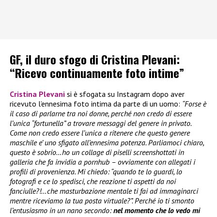
GF, il duro sfogo di Cristina Plevani:
“Ricevo continuamente foto intime”
Cristina Plevani
si è sfogata su Instagram dopo aver
ricevuto l’ennesima foto intima da parte di un uomo:
“Forse è
il caso di parlarne tra noi donne, perché non credo di essere
l’unica “fortunella” a trovare messaggi del genere in privato.
Come non credo essere l’unica a ritenere che questo genere
maschile e’ uno sfigato all’ennesima potenza. Parliamoci chiaro,
questo è sobrio…ho un collage di piselli screenshottati in
galleria che fa invidia a pornhub – ovviamente con allegati i
profili di provenienza. Mi chiedo: “quando te lo guardi, lo
fotografi e ce lo spedisci, che reazione ti aspetti da noi
fanciulle?!…che masturbazione mentale ti fai ad immaginarci
mentre riceviamo la tua posta virtuale?”. Perché io ti smonto
l’entusiasmo in un nano secondo:
nel momento che lo vedo mi