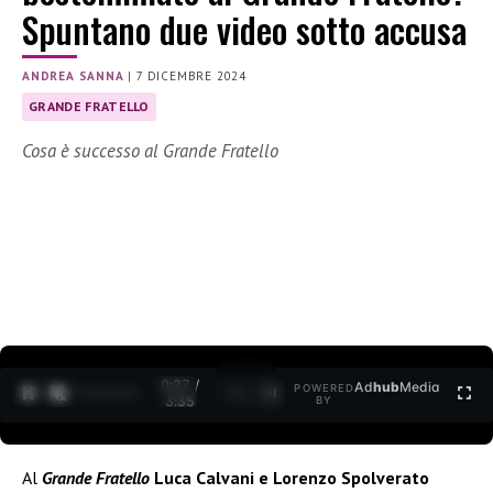
Spuntano due video sotto accusa
ANDREA SANNA
|
7 DICEMBRE 2024
GRANDE FRATELLO
Cosa è successo al Grande Fratello
0:28 /
Ad
hub
Media
POWERED
1
/
2
3:35
BY
Al
Grande Fratello
Luca Calvani e Lorenzo Spolverato