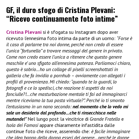
GF, il duro sfogo di Cristina Plevani:
“Ricevo continuamente foto intime”
Cristina Plevani
si è sfogata su Instagram dopo aver
ricevuto l’ennesima foto intima da parte di un uomo:
“Forse è
il caso di parlarne tra noi donne, perché non credo di essere
l’unica “fortunella” a trovare messaggi del genere in privato.
Come non credo essere l’unica a ritenere che questo genere
maschile e’ uno sfigato all’ennesima potenza. Parliamoci chiaro,
questo è sobrio…ho un collage di piselli screenshottati in
galleria che fa invidia a pornhub – ovviamente con allegati i
profili di provenienza. Mi chiedo: “quando te lo guardi, lo
fotografi e ce lo spedisci, che reazione ti aspetti da noi
fanciulle?!…che masturbazione mentale ti fai ad immaginarci
mentre riceviamo la tua posta virtuale?”. Perché io ti smonto
l’entusiasmo in un nano secondo:
nel momento che lo vedo mi
sale un desiderio dal profondo…che ti rinsecchisca nelle
mutande!
”
Nel lungo post la vincitrice di
Grande Fratello
e
Isola dei Famosi
appare chiaramente infastidita dalle
continue foto che riceve, asserendo che:
è facile immaginare
che idea hanno della donna esseri del genere…perché le donne