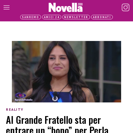
SANREMO
AMICI 24
NEWSLETTER
ABBONATI
REALITY
Al Grande Fratello sta per
entrare un “bono” per Perla