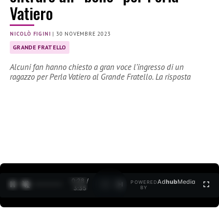
Vatiero
NICOLÒ FIGINI
|
30 NOVEMBRE 2023
GRANDE FRATELLO
Alcuni fan hanno chiesto a gran voce l’ingresso di un
ragazzo per Perla Vatiero al Grande Fratello. La risposta
0:29 /
Ad
hub
Media
POWERED
1
/
2
3:35
BY