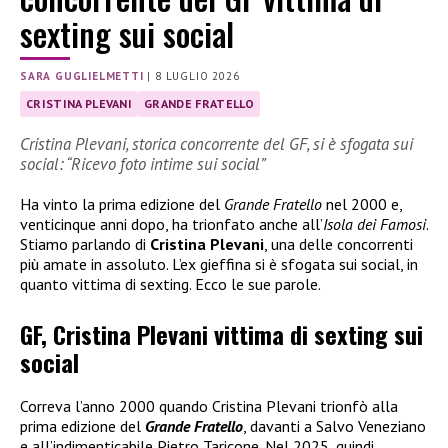
sexting sui social
SARA GUGLIELMETTI
|
8 LUGLIO 2026
CRISTINA PLEVANI
GRANDE FRATELLO
Cristina Plevani, storica concorrente del GF, si è sfogata sui
social: “Ricevo foto intime sui social”
Ha vinto la prima edizione del
Grande Fratello
nel 2000 e,
venticinque anni dopo, ha trionfato anche all’
Isola dei Famosi
.
Stiamo parlando di
Cristina Plevani
, una delle concorrenti
più amate in assoluto. L’ex gieffina si è sfogata sui social, in
quanto vittima di sexting. Ecco le sue parole.
GF, Cristina Plevani vittima di sexting sui
social
Correva l’anno 2000 quando Cristina Plevani trionfò alla
prima edizione del
Grande Fratello
, davanti a Salvo Veneziano
e all’indimenticabile Pietro Taricone. Nel 2025, quindi