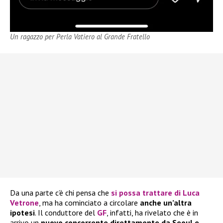
Un ragazzo per Perla Vatiero al Grande Fratello
Da una parte c’è chi pensa che
si possa trattare di Luca
Vetrone
, ma ha cominciato a circolare
anche un’altra
ipotesi
. Il conduttore del
GF
, infatti, ha rivelato che è in
arrivo un
nuovo concorrente direttamente da Seoul e