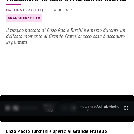
MARTINA PEDRETTI
|
7 OTTOBRE 2024
GRANDE FRATELLO
Il tragico passato di Enzo Paolo Turchi è emerso durante un
delicato momento al Grande Fratello: ecco cosa è accaduto
in puntata
0:15 /
Ad
hub
Media
POWERED
1
/
2
1:40
BY
Enzo Paolo Turchi
si è aperto al
Grande Fratello
,