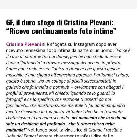
GF, il duro sfogo di Cristina Plevani:
“Ricevo continuamente foto intime”
Cristina Plevani
si è sfogata su Instagram dopo aver
ricevuto l’ennesima foto intima da parte di un uomo:
“Forse è
il caso di parlarne tra noi donne, perché non credo di essere
l’unica “fortunella” a trovare messaggi del genere in privato.
Come non credo essere l’unica a ritenere che questo genere
maschile e’ uno sfigato all’ennesima potenza. Parliamoci chiaro,
questo è sobrio…ho un collage di piselli screenshottati in
galleria che fa invidia a pornhub – ovviamente con allegati i
profili di provenienza. Mi chiedo: “quando te lo guardi, lo
fotografi e ce lo spedisci, che reazione ti aspetti da noi
fanciulle?!…che masturbazione mentale ti fai ad immaginarci
mentre riceviamo la tua posta virtuale?”. Perché io ti smonto
l’entusiasmo in un nano secondo:
nel momento che lo vedo mi
sale un desiderio dal profondo…che ti rinsecchisca nelle
mutande!
”
Nel lungo post la vincitrice di
Grande Fratello
e
Isola dei Famosi
appare chiaramente infastidita dalle