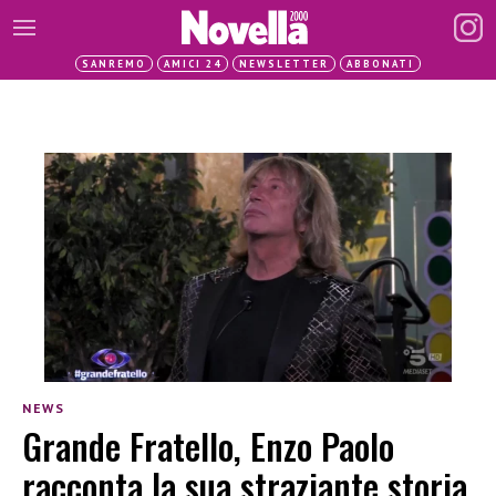
SANREMO
AMICI 24
NEWSLETTER
ABBONATI
NEWS
Grande Fratello, Enzo Paolo
racconta la sua straziante storia