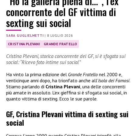
“Ho la galleria piena di…”, l’ex
concorrente del GF vittima di
sexting sui social
SARA GUGLIELMETTI
|
8 LUGLIO 2026
CRISTINA PLEVANI
GRANDE FRATELLO
Cristina Plevani, storica concorrente del GF, si è sfogata sui
social: “Ricevo foto intime sui social”
Ha vinto la prima edizione del
Grande Fratello
nel 2000 e,
venticinque anni dopo, ha trionfato anche all’
Isola dei Famosi
.
Stiamo parlando di
Cristina Plevani
, una delle concorrenti
più amate in assoluto. L’ex gieffina si è sfogata sui social, in
quanto vittima di sexting. Ecco le sue parole.
GF, Cristina Plevani vittima di sexting sui
social
Correva l’anno 2000 quando Cristina Plevani trionfò alla