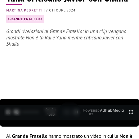
MARTINA PEDRETTI
|
7 OTTOBRE 2024
GRANDE FRATELLO
Grandi rivelazioni al Grande Fratello: in una clip vengono
mostrate Non è la Rai e Yulia mentre criticano Javier con
Shaila
0:13 /
Ad
hub
Media
POWERED
1
/
2
1:40
BY
Al
Grande Fratello
hanno mostrato un video in cui le
Non è