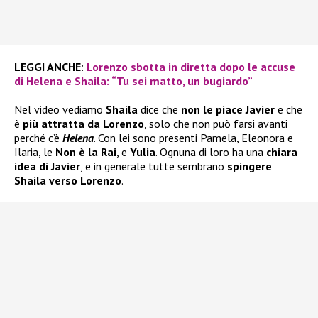
LEGGI ANCHE
:
Lorenzo sbotta in diretta dopo le accuse
di Helena e Shaila: “Tu sei matto, un bugiardo”
Nel video vediamo
Shaila
dice che
non le piace Javier
e che
è
più attratta da Lorenzo
, solo che non può farsi avanti
perché c’è
Helena
. Con lei sono presenti Pamela, Eleonora e
Ilaria, le
Non è la Rai
, e
Yulia
. Ognuna di loro ha una
chiara
idea di Javier
, e in generale tutte sembrano
spingere
Shaila verso Lorenzo
.