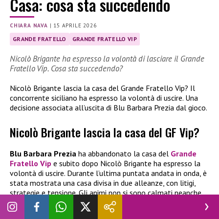
Casa: cosa sta succedendo
CHIARA NAVA
|
15 APRILE 2026
GRANDE FRATELLO
GRANDE FRATELLO VIP
Nicolò Brigante ha espresso la volontà di lasciare il Grande
Fratello Vip. Cosa sta succedendo?
Nicolò Brigante lascia la casa del Grande Fratello Vip? Il
concorrente siciliano ha espresso la volontà di uscire. Una
decisione associata all’uscita di Blu Barbara Prezia dal gioco.
Nicolò Brigante lascia la casa del GF Vip?
Blu Barbara Prezia
ha abbandonato la casa del
Grande
Fratello Vip
e subito dopo Nicolò Brigante ha espresso la
volontà di uscire. Durante l’ultima puntata andata in onda, è
stata mostrata una casa divisa in due alleanze, con litigi,
strategie e tensione. Gli animi non si sono calmati neanche
durante la notte e il concorrente siciliano ha dichiarato di
essere pronto ad abbandonare il gioco.