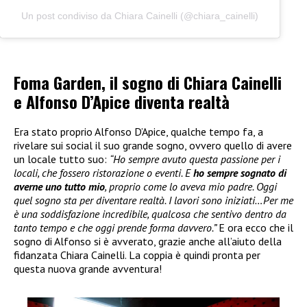
Un post condiviso da Chiara Cainelli (@chiara_cainelli)
Foma Garden, il sogno di Chiara Cainelli
e Alfonso D’Apice diventa realtà
Era stato proprio Alfonso D’Apice, qualche tempo fa, a
rivelare sui social il suo grande sogno, ovvero quello di avere
un locale tutto suo:
“Ho sempre avuto questa passione per i
locali, che fossero ristorazione o eventi. E
ho sempre sognato di
averne uno tutto mio
, proprio come lo aveva mio padre. Oggi
quel sogno sta per diventare realtà. I lavori sono iniziati…Per me
è una soddisfazione incredibile, qualcosa che sentivo dentro da
tanto tempo e che oggi prende forma davvero.”
E ora ecco che il
sogno di Alfonso si è avverato, grazie anche all’aiuto della
fidanzata Chiara Cainelli. La coppia è quindi pronta per
questa nuova grande avventura!