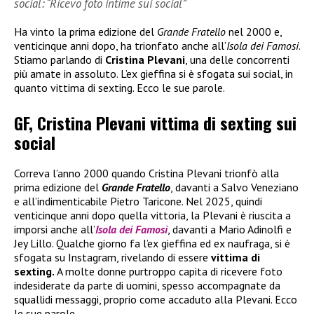
social: “Ricevo foto intime sui social”
Ha vinto la prima edizione del
Grande Fratello
nel 2000 e,
venticinque anni dopo, ha trionfato anche all’
Isola dei Famosi
.
Stiamo parlando di
Cristina Plevani
, una delle concorrenti
più amate in assoluto. L’ex gieffina si è sfogata sui social, in
quanto vittima di sexting. Ecco le sue parole.
GF, Cristina Plevani vittima di sexting sui
social
Correva l’anno 2000 quando Cristina Plevani trionfò alla
prima edizione del
Grande Fratello
, davanti a Salvo Veneziano
e all’indimenticabile Pietro Taricone. Nel 2025, quindi
venticinque anni dopo quella vittoria, la Plevani è riuscita a
imporsi anche all’
Isola dei Famosi
, davanti a Mario Adinolfi e
Jey Lillo. Qualche giorno fa l’ex gieffina ed ex naufraga, si è
sfogata su Instagram, rivelando di essere
vittima di
sexting.
A molte donne purtroppo capita di ricevere foto
indesiderate da parte di uomini, spesso accompagnate da
squallidi messaggi, proprio come accaduto alla Plevani. Ecco
le sue parole.