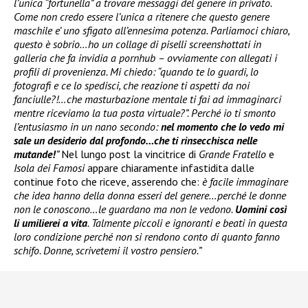
l’unica “fortunella” a trovare messaggi del genere in privato.
Come non credo essere l’unica a ritenere che questo genere
maschile e’ uno sfigato all’ennesima potenza. Parliamoci chiaro,
questo è sobrio…ho un collage di piselli screenshottati in
galleria che fa invidia a pornhub – ovviamente con allegati i
profili di provenienza. Mi chiedo: “quando te lo guardi, lo
fotografi e ce lo spedisci, che reazione ti aspetti da noi
fanciulle?!…che masturbazione mentale ti fai ad immaginarci
mentre riceviamo la tua posta virtuale?”. Perché io ti smonto
l’entusiasmo in un nano secondo:
nel momento che lo vedo mi
sale un desiderio dal profondo…che ti rinsecchisca nelle
mutande!
”
Nel lungo post la vincitrice di
Grande Fratello
e
Isola dei Famosi
appare chiaramente infastidita dalle
continue foto che riceve, asserendo che:
è facile immaginare
che idea hanno della donna esseri del genere…perché le donne
non le conoscono…le guardano ma non le vedono.
Uomini così
li umilierei a vita
. Talmente piccoli e ignoranti e beati in questa
loro condizione perché non si rendono conto di quanto fanno
schifo. Donne, scrivetemi il vostro pensiero.”