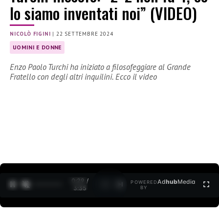
lo siamo inventati noi” (VIDEO)
NICOLÒ FIGINI
|
22 SETTEMBRE 2024
UOMINI E DONNE
Enzo Paolo Turchi ha iniziato a filosofeggiare al Grande
Fratello con degli altri inquilini. Ecco il video
0:30 /
Ad
hub
Media
POWERED
1
/
2
3:35
BY