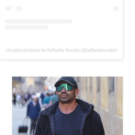
Un post condiviso da Raffaella Scuotto (@raffaellascuotto)