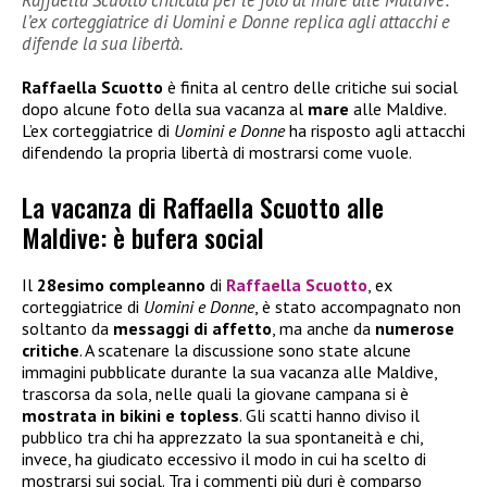
l’ex corteggiatrice di Uomini e Donne replica agli attacchi e
difende la sua libertà.
Raffaella Scuotto
è finita al centro delle critiche sui social
dopo alcune foto della sua vacanza al
mare
alle Maldive.
L’ex corteggiatrice di
Uomini e Donne
ha risposto agli attacchi
difendendo la propria libertà di mostrarsi come vuole.
La vacanza di Raffaella Scuotto alle
Maldive: è bufera social
Il
28esimo compleanno
di
Raffaella Scuotto
, ex
corteggiatrice di
Uomini e Donne
, è stato accompagnato non
soltanto da
messaggi di affetto
, ma anche da
numerose
critiche
. A scatenare la discussione sono state alcune
immagini pubblicate durante la sua vacanza alle Maldive,
trascorsa da sola, nelle quali la giovane campana si è
mostrata in bikini e topless
. Gli scatti hanno diviso il
pubblico tra chi ha apprezzato la sua spontaneità e chi,
invece, ha giudicato eccessivo il modo in cui ha scelto di
mostrarsi sui social. Tra i commenti più duri è comparso