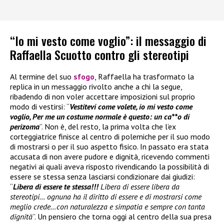
“Io mi vesto come voglio”: il messaggio di
Raffaella Scuotto contro gli stereotipi
Al termine del suo
sfogo
, Raffaella ha trasformato la
replica in un messaggio rivolto anche a chi la segue,
ribadendo di non voler accettare imposizioni sul proprio
modo di vestirsi: “
Vestitevi come volete, io mi vesto come
voglio, Per me un costume normale è questo: un ca**o di
perizoma
”. Non è, del resto, la prima volta che l’ex
corteggiatrice finisce al centro di polemiche per il suo modo
di mostrarsi o per il suo aspetto fisico. In passato era stata
accusata di non avere pudore e dignità, ricevendo commenti
negativi ai quali aveva risposto rivendicando la possibilità di
essere se stessa senza lasciarsi condizionare dai giudizi:
“
Libera di essere te stessa!!!
Libera di essere libera da
stereotipi… ognuna ha il diritto di essere e di mostrarsi come
meglio crede…con naturalezza e simpatia e sempre con tanta
dignità
”. Un pensiero che torna oggi al centro della sua presa