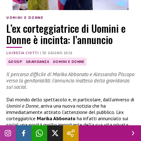
UOMINI E DONNE
L’ex corteggiatrice di Uomini e
Donne è incinta: l’annuncio
LUCREZIA CIOTTI
|
30 GIUGNO 2026
GOSSIP
GRAVIDANZA
UOMINI E DONNE
Il percorso difficile di Marika Abbonato e Alessandro Piscopo
verso la genitorialità: l’annuncio inatteso della gravidanza
sui social.
Dal mondo dello spettacolo e, in particolare, dall’universo di
Uomini e Donne
, arriva una nuova notizia che ha
immediatamente attirato l’attenzione del pubblico. L’ex
corteggiatrice
Marika Abbonato
ha infatti annunciato sui
social una novità molto importante della sua vita privata:
l’attesa del primo figlio insieme al compagno
Alessandro
Piscopo
. Un momento condiviso con i fan attraverso