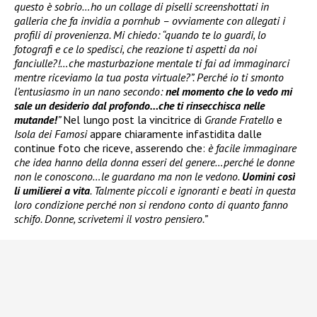
questo è sobrio…ho un collage di piselli screenshottati in
galleria che fa invidia a pornhub – ovviamente con allegati i
profili di provenienza. Mi chiedo: “quando te lo guardi, lo
fotografi e ce lo spedisci, che reazione ti aspetti da noi
fanciulle?!…che masturbazione mentale ti fai ad immaginarci
mentre riceviamo la tua posta virtuale?”. Perché io ti smonto
l’entusiasmo in un nano secondo:
nel momento che lo vedo mi
sale un desiderio dal profondo…che ti rinsecchisca nelle
mutande!
”
Nel lungo post la vincitrice di
Grande Fratello
e
Isola dei Famosi
appare chiaramente infastidita dalle
continue foto che riceve, asserendo che:
è facile immaginare
che idea hanno della donna esseri del genere…perché le donne
non le conoscono…le guardano ma non le vedono.
Uomini così
li umilierei a vita
. Talmente piccoli e ignoranti e beati in questa
loro condizione perché non si rendono conto di quanto fanno
schifo. Donne, scrivetemi il vostro pensiero.”