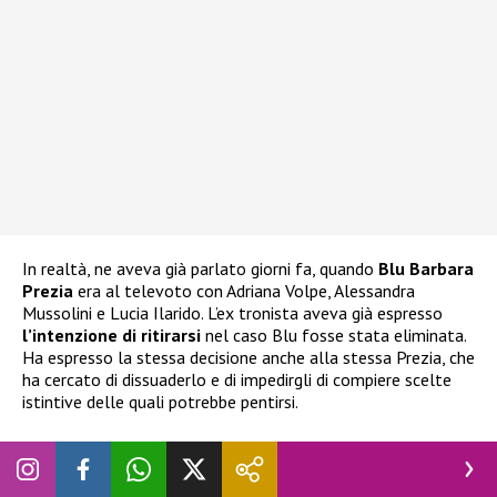
In realtà, ne aveva già parlato giorni fa, quando
Blu Barbara
Prezia
era al televoto con Adriana Volpe, Alessandra
Mussolini e Lucia Ilarido. L’ex tronista aveva già espresso
l’intenzione di ritirarsi
nel caso Blu fosse stata eliminata.
Ha espresso la stessa decisione anche alla stessa Prezia, che
ha cercato di dissuaderlo e di impedirgli di compiere scelte
istintive delle quali potrebbe pentirsi.
Grande Fratello Vip, Nicolò Brigante vuole
abbandonare: cosa è successo