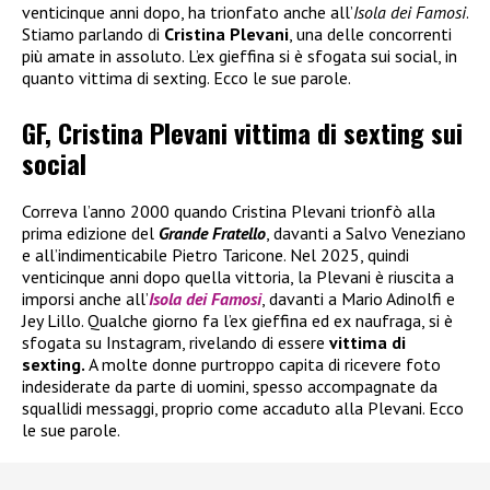
venticinque anni dopo, ha trionfato anche all’
Isola dei Famosi
.
Stiamo parlando di
Cristina Plevani
, una delle concorrenti
più amate in assoluto. L’ex gieffina si è sfogata sui social, in
quanto vittima di sexting. Ecco le sue parole.
GF, Cristina Plevani vittima di sexting sui
social
Correva l’anno 2000 quando Cristina Plevani trionfò alla
prima edizione del
Grande Fratello
, davanti a Salvo Veneziano
e all’indimenticabile Pietro Taricone. Nel 2025, quindi
venticinque anni dopo quella vittoria, la Plevani è riuscita a
imporsi anche all’
Isola dei Famosi
, davanti a Mario Adinolfi e
Jey Lillo. Qualche giorno fa l’ex gieffina ed ex naufraga, si è
sfogata su Instagram, rivelando di essere
vittima di
sexting.
A molte donne purtroppo capita di ricevere foto
indesiderate da parte di uomini, spesso accompagnate da
squallidi messaggi, proprio come accaduto alla Plevani. Ecco
le sue parole.