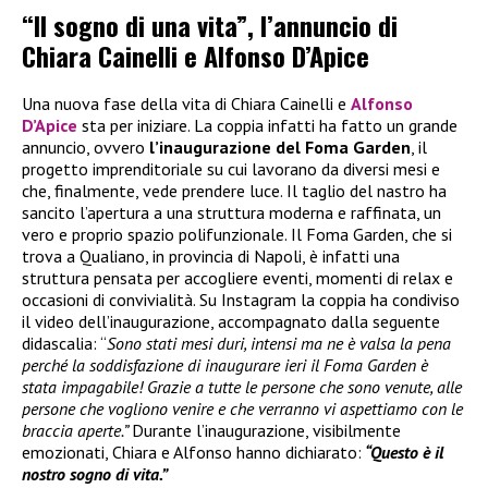
“Il sogno di una vita”, l’annuncio di
Chiara Cainelli e Alfonso D’Apice
Una nuova fase della vita di Chiara Cainelli e
Alfonso
D’Apice
sta per iniziare. La coppia infatti ha fatto un grande
annuncio, ovvero
l’inaugurazione del Foma Garden
, il
progetto imprenditoriale su cui lavorano da diversi mesi e
che, finalmente, vede prendere luce. Il taglio del nastro ha
sancito l’apertura a una struttura moderna e raffinata, un
vero e proprio spazio polifunzionale. Il Foma Garden, che si
trova a Qualiano, in provincia di Napoli, è infatti una
struttura pensata per accogliere eventi, momenti di relax e
occasioni di convivialità. Su Instagram la coppia ha condiviso
il video dell’inaugurazione, accompagnato dalla seguente
didascalia: “
Sono stati mesi duri, intensi ma ne è valsa la pena
perché la soddisfazione di inaugurare ieri il Foma Garden è
stata impagabile! Grazie a tutte le persone che sono venute, alle
persone che vogliono venire e che verranno vi aspettiamo con le
braccia aperte.”
Durante l’inaugurazione, visibilmente
emozionati, Chiara e Alfonso hanno dichiarato:
“Questo è il
nostro sogno di vita.”