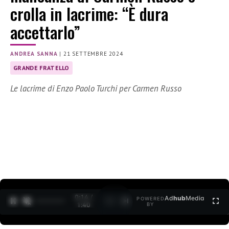
crolla in lacrime: “È dura
accettarlo”
ANDREA SANNA
|
21 SETTEMBRE 2024
GRANDE FRATELLO
Le lacrime di Enzo Paolo Turchi per Carmen Russo
0:15 /
Ad
hub
Media
POWERED
1
/
2
1:40
BY