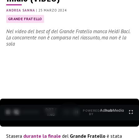
ANDREA SANNA
|
25 MARZO 2024
GRANDE FRATELLO
Nel video del best of del Grande Fratello manca Heidi Baci.
La concorrente non è comparsa nel riassunto, ma non è la
sola
0:29 /
Ad
hub
Media
POWERED
1
/
2
1:40
BY
Stasera
durante la finale
del
Grande Fratello
è stata