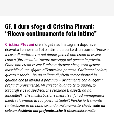
GF, il duro sfogo di Cristina Plevani:
“Ricevo continuamente foto intime”
Cristina Plevani
si è sfogata su Instagram dopo aver
ricevuto l’ennesima foto intima da parte di un uomo:
“Forse è
il caso di parlarne tra noi donne, perché non credo di essere
l’unica “fortunella” a trovare messaggi del genere in privato.
Come non credo essere l’unica a ritenere che questo genere
maschile e’ uno sfigato all’ennesima potenza. Parliamoci chiaro,
questo è sobrio…ho un collage di piselli screenshottati in
galleria che fa invidia a pornhub – ovviamente con allegati i
profili di provenienza. Mi chiedo: “quando te lo guardi, lo
fotografi e ce lo spedisci, che reazione ti aspetti da noi
fanciulle?!…che masturbazione mentale ti fai ad immaginarci
mentre riceviamo la tua posta virtuale?”. Perché io ti smonto
l’entusiasmo in un nano secondo:
nel momento che lo vedo mi
sale un desiderio dal profondo…che ti rinsecchisca nelle