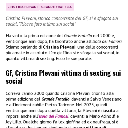
CRISTINA PLEVANI
GRANDE FRATELLO
Cristina Plevani, storica concorrente del GF, si è sfogata sui
social: “Ricevo foto intime sui social”
Ha vinto la prima edizione del
Grande Fratello
nel 2000 e,
venticinque anni dopo, ha trionfato anche all’
Isola dei Famosi
.
Stiamo parlando di
Cristina Plevani
, una delle concorrenti
più amate in assoluto. L’ex gieffina si è sfogata sui social, in
quanto vittima di sexting. Ecco le sue parole.
GF, Cristina Plevani vittima di sexting sui
social
Correva l’anno 2000 quando Cristina Plevani trionfò alla
prima edizione del
Grande Fratello
, davanti a Salvo Veneziano
e all’indimenticabile Pietro Taricone. Nel 2025, quindi
venticinque anni dopo quella vittoria, la Plevani è riuscita a
imporsi anche all’
Isola dei Famosi
, davanti a Mario Adinolfi e
Jey Lillo. Qualche giorno fa l’ex gieffina ed ex naufraga, si è
sfogata su Instagram, rivelando di essere
vittima di