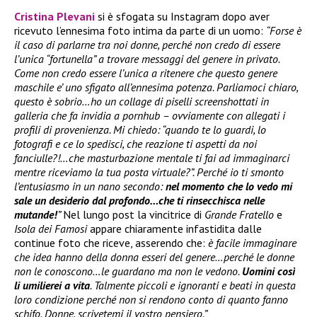
Cristina Plevani
si è sfogata su Instagram dopo aver
ricevuto l’ennesima foto intima da parte di un uomo:
“Forse è
il caso di parlarne tra noi donne, perché non credo di essere
l’unica “fortunella” a trovare messaggi del genere in privato.
Come non credo essere l’unica a ritenere che questo genere
maschile e’ uno sfigato all’ennesima potenza. Parliamoci chiaro,
questo è sobrio…ho un collage di piselli screenshottati in
galleria che fa invidia a pornhub – ovviamente con allegati i
profili di provenienza. Mi chiedo: “quando te lo guardi, lo
fotografi e ce lo spedisci, che reazione ti aspetti da noi
fanciulle?!…che masturbazione mentale ti fai ad immaginarci
mentre riceviamo la tua posta virtuale?”. Perché io ti smonto
l’entusiasmo in un nano secondo:
nel momento che lo vedo mi
sale un desiderio dal profondo…che ti rinsecchisca nelle
mutande!
”
Nel lungo post la vincitrice di
Grande Fratello
e
Isola dei Famosi
appare chiaramente infastidita dalle
continue foto che riceve, asserendo che:
è facile immaginare
che idea hanno della donna esseri del genere…perché le donne
non le conoscono…le guardano ma non le vedono.
Uomini così
li umilierei a vita
. Talmente piccoli e ignoranti e beati in questa
loro condizione perché non si rendono conto di quanto fanno
schifo. Donne, scrivetemi il vostro pensiero.”