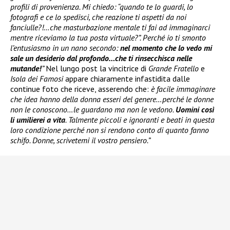
profili di provenienza. Mi chiedo: “quando te lo guardi, lo
fotografi e ce lo spedisci, che reazione ti aspetti da noi
fanciulle?!…che masturbazione mentale ti fai ad immaginarci
mentre riceviamo la tua posta virtuale?”. Perché io ti smonto
l’entusiasmo in un nano secondo:
nel momento che lo vedo mi
sale un desiderio dal profondo…che ti rinsecchisca nelle
mutande!
”
Nel lungo post la vincitrice di
Grande Fratello
e
Isola dei Famosi
appare chiaramente infastidita dalle
continue foto che riceve, asserendo che:
è facile immaginare
che idea hanno della donna esseri del genere…perché le donne
non le conoscono…le guardano ma non le vedono.
Uomini così
li umilierei a vita
. Talmente piccoli e ignoranti e beati in questa
loro condizione perché non si rendono conto di quanto fanno
schifo. Donne, scrivetemi il vostro pensiero.”