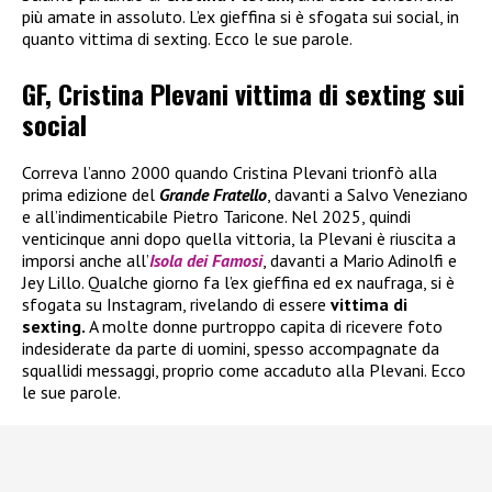
più amate in assoluto. L’ex gieffina si è sfogata sui social, in
quanto vittima di sexting. Ecco le sue parole.
GF, Cristina Plevani vittima di sexting sui
social
Correva l’anno 2000 quando Cristina Plevani trionfò alla
prima edizione del
Grande Fratello
, davanti a Salvo Veneziano
e all’indimenticabile Pietro Taricone. Nel 2025, quindi
venticinque anni dopo quella vittoria, la Plevani è riuscita a
imporsi anche all’
Isola dei Famosi
, davanti a Mario Adinolfi e
Jey Lillo. Qualche giorno fa l’ex gieffina ed ex naufraga, si è
sfogata su Instagram, rivelando di essere
vittima di
sexting.
A molte donne purtroppo capita di ricevere foto
indesiderate da parte di uomini, spesso accompagnate da
squallidi messaggi, proprio come accaduto alla Plevani. Ecco
le sue parole.