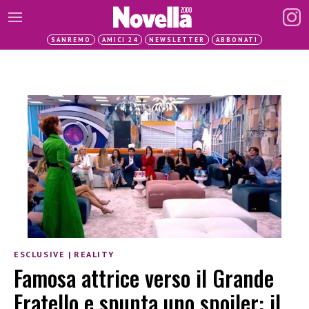
SANREMO
AMICI 24
NEWSLETTER
ABBONATI
ESCLUSIVE
|
REALITY
Famosa attrice verso il Grande
Fratello e spunta uno spoiler: il