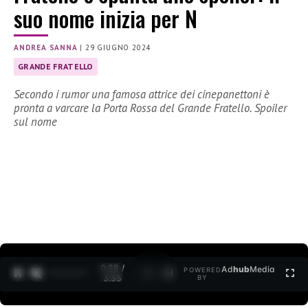
suo nome inizia per N
ANDREA SANNA
|
29 GIUGNO 2024
GRANDE FRATELLO
Secondo i rumor una famosa attrice dei cinepanettoni è
pronta a varcare la Porta Rossa del Grande Fratello. Spoiler
sul nome
0:30 /
Ad
hub
Media
POWERED
1
/
2
3:35
BY