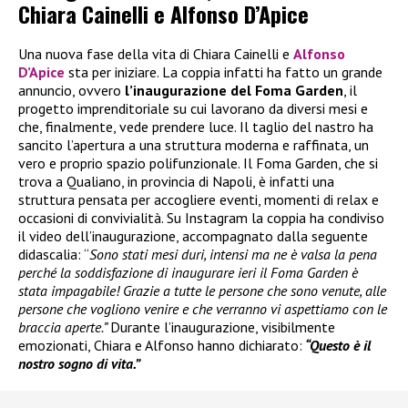
Chiara Cainelli e Alfonso D’Apice
Una nuova fase della vita di Chiara Cainelli e
Alfonso
D’Apice
sta per iniziare. La coppia infatti ha fatto un grande
annuncio, ovvero
l’inaugurazione del Foma Garden
, il
progetto imprenditoriale su cui lavorano da diversi mesi e
che, finalmente, vede prendere luce. Il taglio del nastro ha
sancito l’apertura a una struttura moderna e raffinata, un
vero e proprio spazio polifunzionale. Il Foma Garden, che si
trova a Qualiano, in provincia di Napoli, è infatti una
struttura pensata per accogliere eventi, momenti di relax e
occasioni di convivialità. Su Instagram la coppia ha condiviso
il video dell’inaugurazione, accompagnato dalla seguente
didascalia: “
Sono stati mesi duri, intensi ma ne è valsa la pena
perché la soddisfazione di inaugurare ieri il Foma Garden è
stata impagabile! Grazie a tutte le persone che sono venute, alle
persone che vogliono venire e che verranno vi aspettiamo con le
braccia aperte.”
Durante l’inaugurazione, visibilmente
emozionati, Chiara e Alfonso hanno dichiarato:
“Questo è il
nostro sogno di vita.”