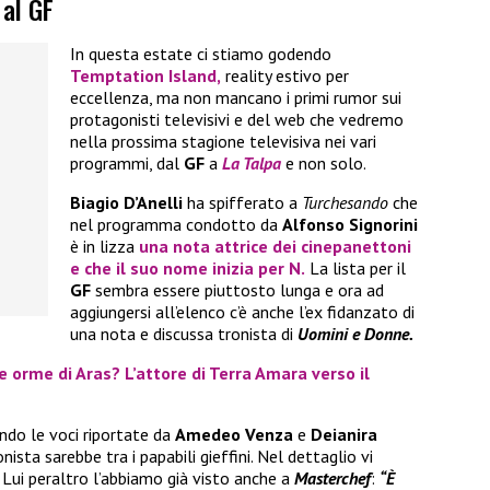
 al GF
In questa estate ci stiamo godendo
Temptation Island
,
reality estivo per
eccellenza, ma non mancano i primi rumor sui
protagonisti televisivi e del web che vedremo
nella prossima stagione televisiva nei vari
programmi, dal
GF
a
La Talpa
e non solo.
Biagio D’Anelli
ha spifferato a
Turchesando
che
nel programma condotto da
Alfonso Signorini
è in lizza
una nota attrice dei cinepanettoni
e che il suo nome inizia per N.
La lista per il
GF
sembra essere piuttosto lunga e ora ad
aggiungersi all’elenco c’è anche l’ex fidanzato di
una nota e discussa tronista di
Uomini e Donne.
e orme di Aras? L’attore di Terra Amara verso il
ndo le voci riportate da
Amedeo Venza
e
Deianira
ista sarebbe tra i papabili gieffini. Nel dettaglio vi
Lui peraltro l’abbiamo già visto anche a
Masterchef
:
“È