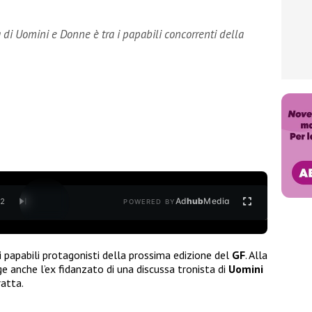
a di Uomini e Donne è tra i papabili concorrenti della
Ad
hub
Media
/
2
POWERED BY
i papabili protagonisti della prossima edizione del
GF
. Alla
nge anche l’ex fidanzato di una discussa tronista di
Uomini
ratta.