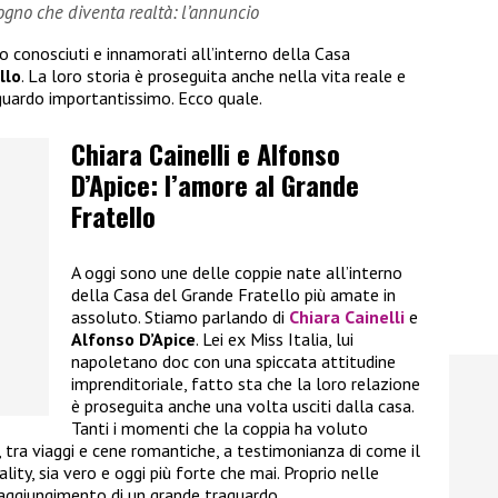
sogno che diventa realtà: l’annuncio
no conosciuti e innamorati all’interno della Casa
llo
. La loro storia è proseguita anche nella vita reale e
guardo importantissimo. Ecco quale.
Chiara Cainelli e Alfonso
D’Apice: l’amore al Grande
Fratello
A oggi sono une delle coppie nate all’interno
della Casa del Grande Fratello più amate in
assoluto. Stiamo parlando di
Chiara Cainelli
e
Alfonso D’Apice
. Lei ex Miss Italia, lui
napoletano doc con una spiccata attitudine
imprenditoriale, fatto sta che la loro relazione
è proseguita anche una volta usciti dalla casa.
Tanti i momenti che la coppia ha voluto
i, tra viaggi e cene romantiche, a testimonianza di come il
ality, sia vero e oggi più forte che mai. Proprio nelle
raggiungimento di un grande traguardo.