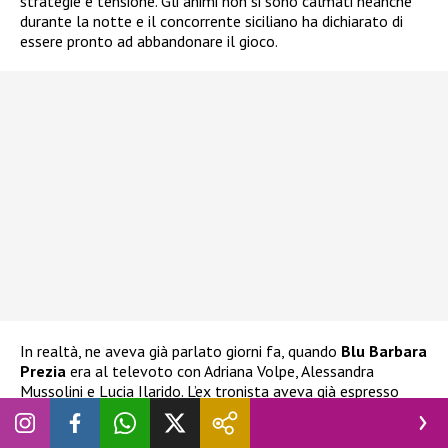
strategie e tensione. Gli animi non si sono calmati neanche
durante la notte e il concorrente siciliano ha dichiarato di
essere pronto ad abbandonare il gioco.
In realtà, ne aveva già parlato giorni fa, quando
Blu Barbara
Prezia
era al televoto con Adriana Volpe, Alessandra
Mussolini e Lucia Ilarido. L’ex tronista aveva già espresso
l’intenzione di ritirarsi
nel caso Blu fosse stata eliminata.
Ha espresso la stessa decisione anche alla stessa Prezia, che