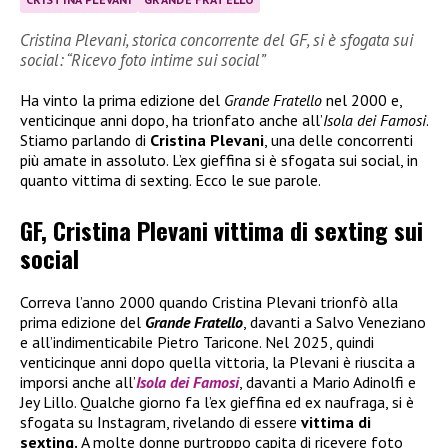
Cristina Plevani, storica concorrente del GF, si è sfogata sui
social: “Ricevo foto intime sui social”
Ha vinto la prima edizione del
Grande Fratello
nel 2000 e,
venticinque anni dopo, ha trionfato anche all’
Isola dei Famosi
.
Stiamo parlando di
Cristina Plevani
, una delle concorrenti
più amate in assoluto. L’ex gieffina si è sfogata sui social, in
quanto vittima di sexting. Ecco le sue parole.
GF, Cristina Plevani vittima di sexting sui
social
Correva l’anno 2000 quando Cristina Plevani trionfò alla
prima edizione del
Grande Fratello
, davanti a Salvo Veneziano
e all’indimenticabile Pietro Taricone. Nel 2025, quindi
venticinque anni dopo quella vittoria, la Plevani è riuscita a
imporsi anche all’
Isola dei Famosi
, davanti a Mario Adinolfi e
Jey Lillo. Qualche giorno fa l’ex gieffina ed ex naufraga, si è
sfogata su Instagram, rivelando di essere
vittima di
sexting.
A molte donne purtroppo capita di ricevere foto