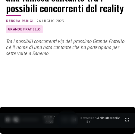
possibili concorrenti del reality
DEBORA PARIGI
|
26 LUGLIO 2023
GRANDE FRATELLO
Tra i possibili concorrenti vip del prossimo Grande Fratello
c’è il nome di una nota cantante che ha partecipano per
sette volte a Sanemo
0:30 /
Ad
hub
Media
POWERED
1
/
2
3:35
BY