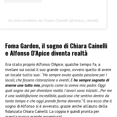
Un post condiviso da Chiara Cainelli (@chiara_cainelli)
Foma Garden, il sogno di Chiara Cainelli
e Alfonso D’Apice diventa realtà
Era stato proprio Alfonso D’Apice, qualche tempo fa, a
rivelare sui social il suo grande sogno, ovvero quello di avere
un locale tutto suo:
“Ho sempre avuto questa passione per i
locali, che fossero ristorazione o eventi. E
ho sempre sognato di
averne uno tutto mio
, proprio come lo aveva mio padre. Oggi
quel sogno sta per diventare realtà. I lavori sono iniziati…Per me
è una soddisfazione incredibile, qualcosa che sentivo dentro da
tanto tempo e che oggi prende forma davvero.”
E ora ecco che il
sogno di Alfonso si è avverato, grazie anche all’aiuto della
fidanzata Chiara Cainelli. La coppia è quindi pronta per
questa nuova grande avventura!