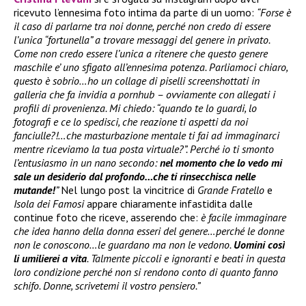
ricevuto l’ennesima foto intima da parte di un uomo:
“Forse è
il caso di parlarne tra noi donne, perché non credo di essere
l’unica “fortunella” a trovare messaggi del genere in privato.
Come non credo essere l’unica a ritenere che questo genere
maschile e’ uno sfigato all’ennesima potenza. Parliamoci chiaro,
questo è sobrio…ho un collage di piselli screenshottati in
galleria che fa invidia a pornhub – ovviamente con allegati i
profili di provenienza. Mi chiedo: “quando te lo guardi, lo
fotografi e ce lo spedisci, che reazione ti aspetti da noi
fanciulle?!…che masturbazione mentale ti fai ad immaginarci
mentre riceviamo la tua posta virtuale?”. Perché io ti smonto
l’entusiasmo in un nano secondo:
nel momento che lo vedo mi
sale un desiderio dal profondo…che ti rinsecchisca nelle
mutande!
”
Nel lungo post la vincitrice di
Grande Fratello
e
Isola dei Famosi
appare chiaramente infastidita dalle
continue foto che riceve, asserendo che:
è facile immaginare
che idea hanno della donna esseri del genere…perché le donne
non le conoscono…le guardano ma non le vedono.
Uomini così
li umilierei a vita
. Talmente piccoli e ignoranti e beati in questa
loro condizione perché non si rendono conto di quanto fanno
schifo. Donne, scrivetemi il vostro pensiero.”