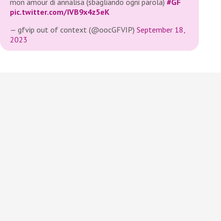
mon amour di annalisa (sbagliando ogni parola)
#GF
pic.twitter.com/IVB9x4z5eK
— gfvip out of context (@oocGFVIP)
September 18,
2023