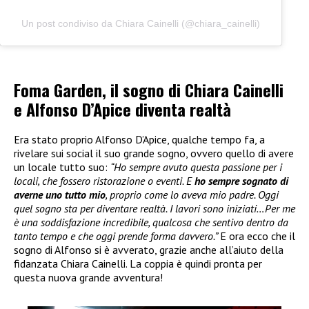
Un post condiviso da Chiara Cainelli (@chiara_cainelli)
Foma Garden, il sogno di Chiara Cainelli
e Alfonso D’Apice diventa realtà
Era stato proprio Alfonso D’Apice, qualche tempo fa, a
rivelare sui social il suo grande sogno, ovvero quello di avere
un locale tutto suo:
“Ho sempre avuto questa passione per i
locali, che fossero ristorazione o eventi. E
ho sempre sognato di
averne uno tutto mio
, proprio come lo aveva mio padre. Oggi
quel sogno sta per diventare realtà. I lavori sono iniziati…Per me
è una soddisfazione incredibile, qualcosa che sentivo dentro da
tanto tempo e che oggi prende forma davvero.”
E ora ecco che il
sogno di Alfonso si è avverato, grazie anche all’aiuto della
fidanzata Chiara Cainelli. La coppia è quindi pronta per
questa nuova grande avventura!