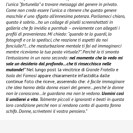
l’unica “fortunella” a trovare messaggi del genere in privato.
Come non credo essere l’unica a ritenere che questo genere
maschile e’ uno sfigato all’ennesima potenza. Parliamoci chiaro,
questo è sobrio…ho un collage di piselli screenshottati in
galleria che fa invidia a pornhub – ovviamente con allegati i
profili di provenienza. Mi chiedo: “quando te lo guardi, lo
fotografi e ce lo spedisci, che reazione ti aspetti da noi
fanciulle?!…che masturbazione mentale ti fai ad immaginarci
mentre riceviamo la tua posta virtuale?”. Perché io ti smonto
l’entusiasmo in un nano secondo:
nel momento che lo vedo mi
sale un desiderio dal profondo…che ti rinsecchisca nelle
mutande!
”
Nel lungo post la vincitrice di
Grande Fratello
e
Isola dei Famosi
appare chiaramente infastidita dalle
continue foto che riceve, asserendo che:
è facile immaginare
che idea hanno della donna esseri del genere…perché le donne
non le conoscono…le guardano ma non le vedono.
Uomini così
li umilierei a vita
. Talmente piccoli e ignoranti e beati in questa
loro condizione perché non si rendono conto di quanto fanno
schifo. Donne, scrivetemi il vostro pensiero.”