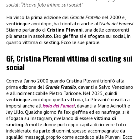
social: “Ricevo foto intime sui social”
Ha vinto la prima edizione del
Grande Fratello
nel 2000 e,
venticinque anni dopo, ha trionfato anche all’
Isola dei Famosi
.
Stiamo parlando di
Cristina Plevani
, una delle concorrenti
più amate in assoluto. L’ex gieffina si è sfogata sui social, in
quanto vittima di sexting. Ecco le sue parole.
GF, Cristina Plevani vittima di sexting sui
social
Correva l’anno 2000 quando Cristina Plevani trionfò alla
prima edizione del
Grande Fratello
, davanti a Salvo Veneziano
e all’indimenticabile Pietro Taricone. Nel 2025, quindi
venticinque anni dopo quella vittoria, la Plevani è riuscita a
imporsi anche all’
Isola dei Famosi
, davanti a Mario Adinolfi e
Jey Lillo. Qualche giorno fa l’ex gieffina ed ex naufraga, si è
sfogata su Instagram, rivelando di essere
vittima di
sexting.
A molte donne purtroppo capita di ricevere foto
indesiderate da parte di uomini, spesso accompagnate da
squallidi messaggi, proprio come accaduto alla Plevani. Ecco