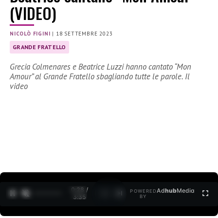
(VIDEO)
NICOLÒ FIGINI
|
18 SETTEMBRE 2023
GRANDE FRATELLO
Grecia Colmenares e Beatrice Luzzi hanno cantato “Mon
Amour” al Grande Fratello sbagliando tutte le parole. Il
video
0:29 /
Ad
hub
Media
POWERED
1
/
2
3:35
BY