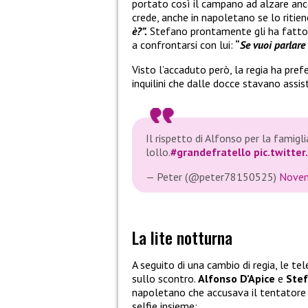
portato così il campano ad alzare anc
crede, anche in napoletano se lo ritien
è?”.
Stefano prontamente gli ha fatto sa
a confrontarsi con lui:
“
Se vuoi parlare
Visto l’accaduto però, la regia ha pref
inquilini che dalle docce stavano assis
Il rispetto di Alfonso per la famigl
lollo.
#grandefratello
pic.twitte
— Peter (@peter78150525)
Novem
La lite notturna
A seguito di una cambio di regia, le t
sullo scontro.
Alfonso D’Apice
e
Stef
napoletano che accusava il tentatore 
selfie insieme: