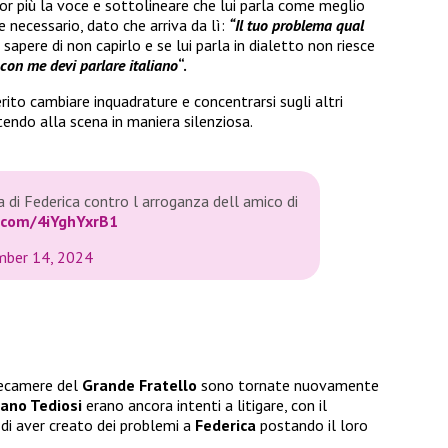
or più la voce e sottolineare che lui parla come meglio
e necessario, dato che arriva da lì:
“Il tuo problema qual
pere di non capirlo e se lui parla in dialetto non riesce
 con me devi parlare italiano
“.
erito cambiare inquadrature e concentrarsi sugli altri
tendo alla scena in maniera silenziosa.
ia di Federica contro l arroganza dell amico di
r.com/4iYghYxrB1
ber 14, 2024
elecamere del
Grande Fratello
sono tornate nuovamente
ano Tediosi
erano ancora intenti a litigare, con il
di aver creato dei problemi a
Federica
postando il loro