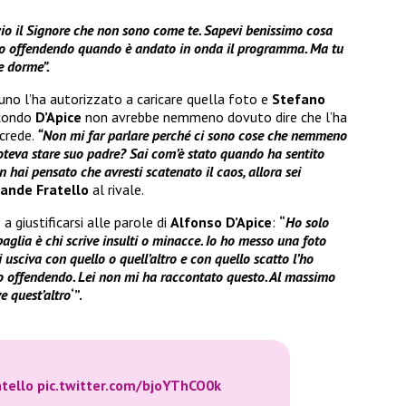
zio il Signore che non sono come te. Sapevi benissimo cosa
ano offendendo quando è andato in onda il programma. Ma tu
he dorme”.
no l’ha autorizzato a caricare quella foto e
Stefano
condo
D’Apice
non avrebbe nemmeno dovuto dire che l’ha
 crede.
“Non mi far parlare perché ci sono cose che nemmeno
oteva stare suo padre? Sai com’è stato quando ha sentito
n hai pensato che avresti scatenato il caos, allora sei
ande Fratello
al rivale.
a giustificarsi alle parole di
Alfonso D’Apice
:
“
Ho solo
aglia è chi scrive insulti o minacce. Io ho messo una foto
 usciva con quello o quell’altro e con quello scatto l’ho
no offendendo. Lei non mi ha raccontato questo. Al massimo
ve quest’altro
‘”.
tello
pic.twitter.com/bjoYThCO0k