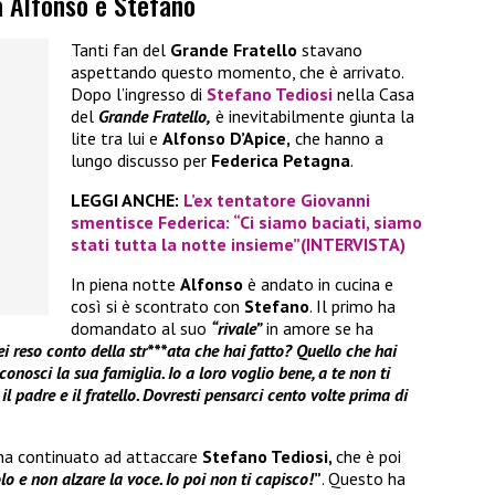
a Alfonso e Stefano
Tanti fan del
Grande Fratello
stavano
aspettando questo momento, che è arrivato.
Dopo l’ingresso di
Stefano Tediosi
nella Casa
del
Grande Fratello,
è inevitabilmente giunta la
lite tra lui e
Alfonso D’Apice,
che hanno a
lungo discusso per
Federica Petagna
.
LEGGI ANCHE:
L’ex tentatore Giovanni
smentisce Federica: “Ci siamo baciati, siamo
stati tutta la notte insieme”(INTERVISTA)
In piena notte
Alfonso
è andato in cucina e
così si è scontrato con
Stefano
. Il primo ha
domandato al suo
“rivale”
in amore se ha
ei reso conto della str***ata che hai fatto? Quello che hai
conosci la sua famiglia. Io a loro voglio bene, a te non ti
il padre e il fratello. Dovresti pensarci cento volte prima di
ha continuato ad attaccare
Stefano Tediosi,
che è poi
lo e non alzare la voce. Io poi non ti capisco!
”
. Questo ha