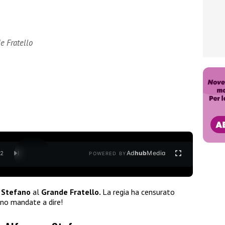
e Fratello
Ad
hub
Media
/
2
POWERED BY
e
Stefano
al
Grande Fratello.
La regia ha censurato
ono mandate a dire!