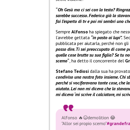
“
Oh Gesù ma ci sei con la testa? Ringra
sarebbe successo. Federica già la stav
fai l’esperto di tv e poi mi sembri uno c
Sempre
Alfonso
ha spiegato che nessu
l’avrebbe gettata
“in pasto ai lupi”.
Se
pubblicata per aiutarla, perché non gli
posso dire. Ti sei preoccupato di come p
quelle cose brutte su sua figlia? Se tu no
scemo
“
, ha detto il concorrente del
Gr
Stefano Tediosi
dalla sua ha provato 
condiviso una nostra foto insieme. Chi sb
perché si vociferavano tante cose, che lei
aiutata. Lei non mi diceva che la stava
mi diceva ‘mi scrive il calciatore, mi scri
Alfonso 🔥😆demolition 😂
"Allor sei propio scemo"
#grandefra