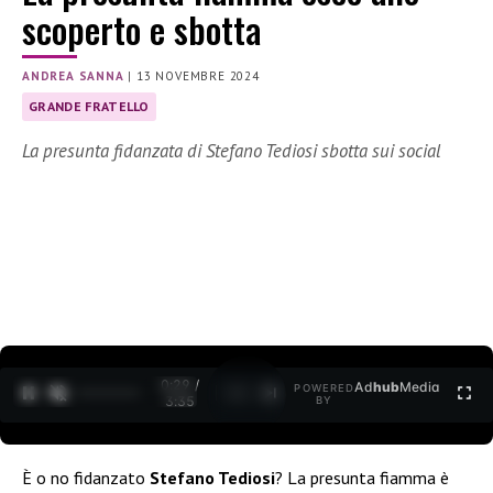
scoperto e sbotta
ANDREA SANNA
|
13 NOVEMBRE 2024
GRANDE FRATELLO
La presunta fidanzata di Stefano Tediosi sbotta sui social
0:30 /
Ad
hub
Media
POWERED
1
/
2
3:35
BY
È o no fidanzato
Stefano Tediosi
? La presunta fiamma è