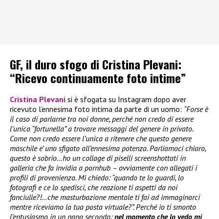
GF, il duro sfogo di Cristina Plevani:
“Ricevo continuamente foto intime”
Cristina Plevani
si è sfogata su Instagram dopo aver
ricevuto l’ennesima foto intima da parte di un uomo:
“Forse è
il caso di parlarne tra noi donne, perché non credo di essere
l’unica “fortunella” a trovare messaggi del genere in privato.
Come non credo essere l’unica a ritenere che questo genere
maschile e’ uno sfigato all’ennesima potenza. Parliamoci chiaro,
questo è sobrio…ho un collage di piselli screenshottati in
galleria che fa invidia a pornhub – ovviamente con allegati i
profili di provenienza. Mi chiedo: “quando te lo guardi, lo
fotografi e ce lo spedisci, che reazione ti aspetti da noi
fanciulle?!…che masturbazione mentale ti fai ad immaginarci
mentre riceviamo la tua posta virtuale?”. Perché io ti smonto
l’entusiasmo in un nano secondo:
nel momento che lo vedo mi