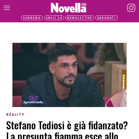
SANREMO
AMICI 24
NEWSLETTER
ABBONATI
REALITY
Stefano Tediosi è già fidanzato?
La presunta fiamma esce allo