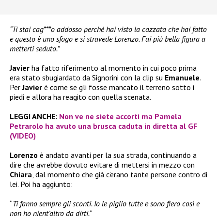
“Ti stai cag***o addosso perché hai visto la cazzata che hai fatto
e questo è uno sfogo e si stravede Lorenzo. Fai più bella figura a
metterti seduto.”
Javier
ha fatto riferimento al momento in cui poco prima
era stato sbugiardato da Signorini con la clip su
Emanuele
.
Per
Javier
è come se gli fosse mancato il terreno sotto i
piedi e allora ha reagito con quella scenata.
LEGGI ANCHE:
Non ve ne siete accorti ma Pamela
Petrarolo ha avuto una brusca caduta in diretta al GF
(VIDEO)
Lorenzo
è andato avanti per la sua strada, continuando a
dire che avrebbe dovuto evitare di mettersi in mezzo con
Chiara
, dal momento che già c’erano tante persone contro di
lei. Poi ha aggiunto:
“
Ti fanno sempre gli sconti. Io le piglio tutte e sono fiero così e
non ho nient’altro da dirti.
“