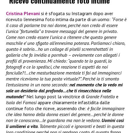
“Ricevo continuamente foto intime”
Cristina Plevani
si è sfogata su Instagram dopo aver
ricevuto l’ennesima foto intima da parte di un uomo:
“Forse è
il caso di parlarne tra noi donne, perché non credo di essere
l’unica “fortunella” a trovare messaggi del genere in privato.
Come non credo essere l’unica a ritenere che questo genere
maschile e’ uno sfigato all’ennesima potenza. Parliamoci chiaro,
questo è sobrio…ho un collage di piselli screenshottati in
galleria che fa invidia a pornhub – ovviamente con allegati i
profili di provenienza. Mi chiedo: “quando te lo guardi, lo
fotografi e ce lo spedisci, che reazione ti aspetti da noi
fanciulle?!…che masturbazione mentale ti fai ad immaginarci
mentre riceviamo la tua posta virtuale?”. Perché io ti smonto
l’entusiasmo in un nano secondo:
nel momento che lo vedo mi
sale un desiderio dal profondo…che ti rinsecchisca nelle
mutande!
”
Nel lungo post la vincitrice di
Grande Fratello
e
Isola dei Famosi
appare chiaramente infastidita dalle
continue foto che riceve, asserendo che:
è facile immaginare
che idea hanno della donna esseri del genere…perché le donne
non le conoscono…le guardano ma non le vedono.
Uomini così
li umilierei a vita
. Talmente piccoli e ignoranti e beati in questa
loro condizione perché non si rendono conto di quanto fanno