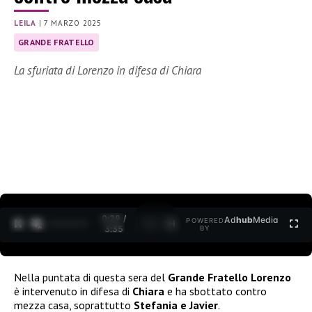
LEILA
|
7 MARZO 2025
GRANDE FRATELLO
La sfuriata di Lorenzo in difesa di Chiara
0:30 /
Ad
hub
Media
POWERED
1
/
2
3:35
BY
Nella puntata di questa sera del
Grande Fratello
Lorenzo
è intervenuto in difesa di
Chiara
e ha sbottato contro
mezza casa, soprattutto
Stefania e Javier
.