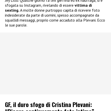
Jey Lillo. Qualche giorno fa l’ex gieffina ed ex naufraga, si è
sfogata su Instagram, rivelando di essere
vittima di
sexting.
A molte donne purtroppo capita di ricevere foto
indesiderate da parte di uomini, spesso accompagnate da
squallidi messaggi, proprio come accaduto alla Plevani. Ecco
le sue parole.
GF, il duro sfogo di Cristina Plevani: