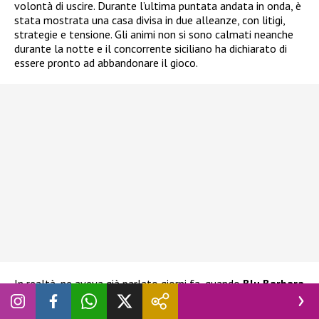
volontà di uscire. Durante l’ultima puntata andata in onda, è
stata mostrata una casa divisa in due alleanze, con litigi,
strategie e tensione. Gli animi non si sono calmati neanche
durante la notte e il concorrente siciliano ha dichiarato di
essere pronto ad abbandonare il gioco.
In realtà, ne aveva già parlato giorni fa, quando
Blu Barbara
Prezia
era al televoto con Adriana Volpe, Alessandra
Mussolini e Lucia Ilarido. L’ex tronista aveva già espresso