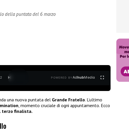
llo della puntata del 6 marzo
Ad
hub
Media
/
2
POWERED BY
nda una nuova puntata del
Grande Fratello
. L’ultimo
mination
, momento cruciale di ogni appuntamento. Ecco
 terzo finalista.
llo