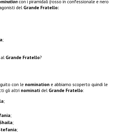
omination
con i piramidali (rosso in confessionale e nero
agonisti del
Grande Fratello:
la
;
al
Grande Fratello
?
guito con le
nomination
e abbiamo scoperto quindi le
ti gli altri
nominati
del
Grande Fratello
:
la
;
fania
;
Shaila
;
tefania
;