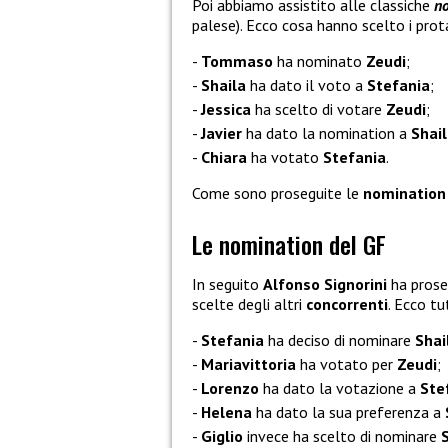
Poi abbiamo assistito alle classiche
n
palese). Ecco cosa hanno scelto i prot
Tommaso
ha nominato
Zeudi
;
Shaila
ha dato il voto a
Stefania
;
Jessica
ha scelto di votare
Zeudi
;
Javier
ha dato la nomination a
Shai
Chiara
ha votato
Stefania
.
Come sono proseguite le
nomination
Le nomination del GF
In seguito
Alfonso Signorini
ha prose
scelte degli altri
concorrenti
. Ecco tut
Stefania
ha deciso di nominare
Shai
Mariavittoria
ha votato per
Zeudi
;
Lorenzo
ha dato la votazione a
Ste
Helena
ha dato la sua preferenza a
Giglio
invece ha scelto di nominare
S