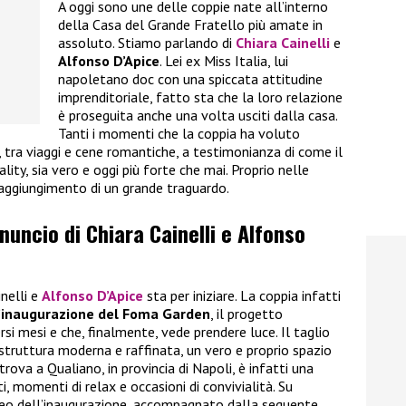
A oggi sono une delle coppie nate all’interno
della Casa del Grande Fratello più amate in
assoluto. Stiamo parlando di
Chiara Cainelli
e
Alfonso D’Apice
. Lei ex Miss Italia, lui
napoletano doc con una spiccata attitudine
imprenditoriale, fatto sta che la loro relazione
è proseguita anche una volta usciti dalla casa.
Tanti i momenti che la coppia ha voluto
i, tra viaggi e cene romantiche, a testimonianza di come il
ality, sia vero e oggi più forte che mai. Proprio nelle
raggiungimento di un grande traguardo.
nnuncio di Chiara Cainelli e Alfonso
inelli e
Alfonso D’Apice
sta per iniziare. La coppia infatti
’inaugurazione del Foma Garden
, il progetto
rsi mesi e che, finalmente, vede prendere luce. Il taglio
 struttura moderna e raffinata, un vero e proprio spazio
trova a Qualiano, in provincia di Napoli, è infatti una
, momenti di relax e occasioni di convivialità. Su
ideo dell’inaugurazione, accompagnato dalla seguente