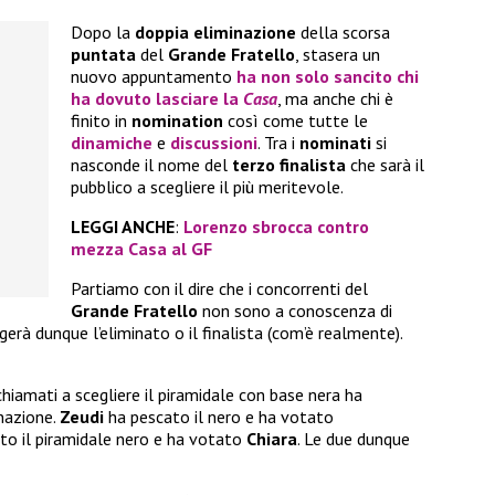
Dopo la
doppia
eliminazione
della scorsa
puntata
del
Grande Fratello
, stasera un
nuovo appuntamento
ha non solo sancito chi
ha dovuto lasciare la
Casa
, ma anche chi è
finito in
nomination
così come tutte le
dinamiche
e
discussioni
. Tra i
nominati
si
nasconde il nome del
terzo finalista
che sarà il
pubblico a scegliere il più meritevole.
LEGGI ANCHE
:
Lorenzo sbrocca contro
mezza Casa al GF
Partiamo con il dire che i concorrenti del
Grande Fratello
non sono a conoscenza di
eggerà dunque l’eliminato o il finalista (com’è realmente).
 chiamati a scegliere il piramidale con base nera ha
nazione.
Zeudi
ha pescato il nero e ha votato
to il piramidale nero e ha votato
Chiara
. Le due dunque