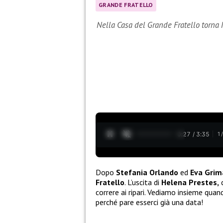
GRANDE FRATELLO
Nella Casa del Grande Fratello torna 
0:28 / 3:35
1
Dopo
Stefania Orlando
ed
Eva Grim
Fratello
. L’uscita di
Helena Prestes,
c
correre ai ripari. Vediamo insieme quand
perché pare esserci già una data!