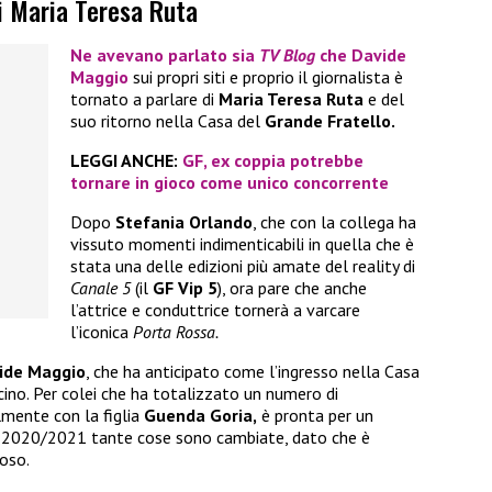
di Maria Teresa Ruta
Ne avevano parlato sia
TV Blog
che
Davide
Maggio
sui propri siti e proprio il giornalista è
tornato a parlare di
Maria Teresa Ruta
e del
suo ritorno nella Casa del
Grande Fratello.
LEGGI ANCHE:
GF, ex coppia potrebbe
tornare in gioco come unico concorrente
Dopo
Stefania Orlando
, che con la collega ha
vissuto momenti indimenticabili in quella che è
stata una delle edizioni più amate del reality di
Canale 5
(il
GF Vip 5
), ora pare che anche
l’attrice e conduttrice tornerà a varcare
l’iconica
Porta Rossa.
ide Maggio
, che ha anticipato come l’ingresso nella Casa
cino. Per colei che ha totalizzato un numero di
lmente con la figlia
Guenda Goria,
è pronta per un
nno 2020/2021 tante cose sono cambiate, dato che è
oso.