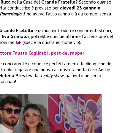
 Ruta
nella Casa del
Grande Fratello?
Secondo quanto
ella conduttrice è previsto per
giovedì 23 gennaio.
Pomeriggio 5
ne aveva fatto cenno già da tempo, senza
Grande Fratello
e quindi reintrodurre concorrenti storici,
o
Eva Grimaldi
, potrebbe dunque attirare l’attenzione del
ioni del
GF
(specie la quinta edizione vip).
ttore Fausto Cogliati: il post del rapper
e concorrente e conosce perfettamente le dinamiche del
otrebbe regalare una nuova atmosfera nella
Casa
. Anche
Helena Prestes
dal
reality show,
ha avuto un certo
i ripari!