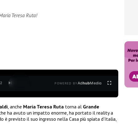
Maria Teresa Ruta!
Ad
hub
Media
/
2
POWERED BY
aldi
, anche
Maria Teresa Ruta
torna al
Grande
he ha avuto un impatto enorme, ha portato il reality a
o è previsto il suo ingresso nella Casa più spiata d’Italia,