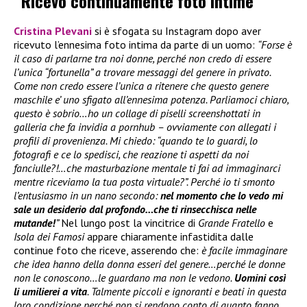
“Ricevo continuamente foto intime”
Cristina Plevani
si è sfogata su Instagram dopo aver
ricevuto l’ennesima foto intima da parte di un uomo:
“Forse è
il caso di parlarne tra noi donne, perché non credo di essere
l’unica “fortunella” a trovare messaggi del genere in privato.
Come non credo essere l’unica a ritenere che questo genere
maschile e’ uno sfigato all’ennesima potenza. Parliamoci chiaro,
questo è sobrio…ho un collage di piselli screenshottati in
galleria che fa invidia a pornhub – ovviamente con allegati i
profili di provenienza. Mi chiedo: “quando te lo guardi, lo
fotografi e ce lo spedisci, che reazione ti aspetti da noi
fanciulle?!…che masturbazione mentale ti fai ad immaginarci
mentre riceviamo la tua posta virtuale?”. Perché io ti smonto
l’entusiasmo in un nano secondo:
nel momento che lo vedo mi
sale un desiderio dal profondo…che ti rinsecchisca nelle
mutande!
”
Nel lungo post la vincitrice di
Grande Fratello
e
Isola dei Famosi
appare chiaramente infastidita dalle
continue foto che riceve, asserendo che:
è facile immaginare
che idea hanno della donna esseri del genere…perché le donne
non le conoscono…le guardano ma non le vedono.
Uomini così
li umilierei a vita
. Talmente piccoli e ignoranti e beati in questa
loro condizione perché non si rendono conto di quanto fanno