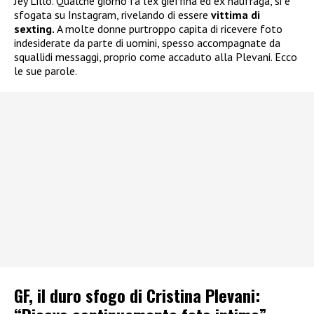
Jey Lillo. Qualche giorno fa l’ex gieffina ed ex naufraga, si è
sfogata su Instagram, rivelando di essere
vittima di
sexting.
A molte donne purtroppo capita di ricevere foto
indesiderate da parte di uomini, spesso accompagnate da
squallidi messaggi, proprio come accaduto alla Plevani. Ecco
le sue parole.
GF, il duro sfogo di Cristina Plevani: