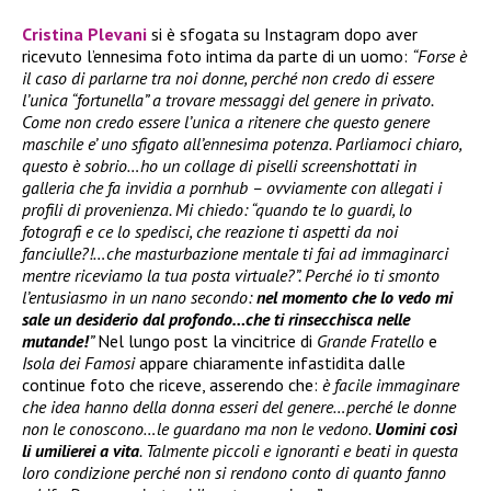
Cristina Plevani
si è sfogata su Instagram dopo aver
ricevuto l’ennesima foto intima da parte di un uomo:
“Forse è
il caso di parlarne tra noi donne, perché non credo di essere
l’unica “fortunella” a trovare messaggi del genere in privato.
Come non credo essere l’unica a ritenere che questo genere
maschile e’ uno sfigato all’ennesima potenza. Parliamoci chiaro,
questo è sobrio…ho un collage di piselli screenshottati in
galleria che fa invidia a pornhub – ovviamente con allegati i
profili di provenienza. Mi chiedo: “quando te lo guardi, lo
fotografi e ce lo spedisci, che reazione ti aspetti da noi
fanciulle?!…che masturbazione mentale ti fai ad immaginarci
mentre riceviamo la tua posta virtuale?”. Perché io ti smonto
l’entusiasmo in un nano secondo:
nel momento che lo vedo mi
sale un desiderio dal profondo…che ti rinsecchisca nelle
mutande!
”
Nel lungo post la vincitrice di
Grande Fratello
e
Isola dei Famosi
appare chiaramente infastidita dalle
continue foto che riceve, asserendo che:
è facile immaginare
che idea hanno della donna esseri del genere…perché le donne
non le conoscono…le guardano ma non le vedono.
Uomini così
li umilierei a vita
. Talmente piccoli e ignoranti e beati in questa
loro condizione perché non si rendono conto di quanto fanno