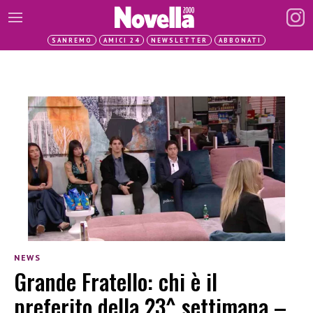
SANREMO
AMICI 24
NEWSLETTER
ABBONATI
NEWS
Grande Fratello: chi è il
preferito della 23^ settimana –