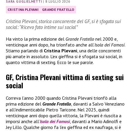
SARA GUGLIELMETTI
|
8 LUGLIO 2026
CRISTINA PLEVANI
GRANDE FRATELLO
Cristina Plevani, storica concorrente del GF, si è sfogata sui
social: “Ricevo foto intime sui social”
Ha vinto la prima edizione del
Grande Fratello
nel 2000 e,
venticinque anni dopo, ha trionfato anche all’
Isola dei Famosi
.
Stiamo parlando di
Cristina Plevani
, una delle concorrenti
più amate in assoluto. L’ex gieffina si è sfogata sui social, in
quanto vittima di sexting. Ecco le sue parole.
GF, Cristina Plevani vittima di sexting sui
social
Correva l’anno 2000 quando Cristina Plevani trionfò alla
prima edizione del
Grande Fratello
, davanti a Salvo Veneziano
e all’indimenticabile Pietro Taricone. Nel 2025, quindi
venticinque anni dopo quella vittoria, la Plevani è riuscita a
imporsi anche all’
Isola dei Famosi
, davanti a Mario Adinolfi e
Jey Lillo. Qualche giorno fa l’ex gieffina ed ex naufraga, si è