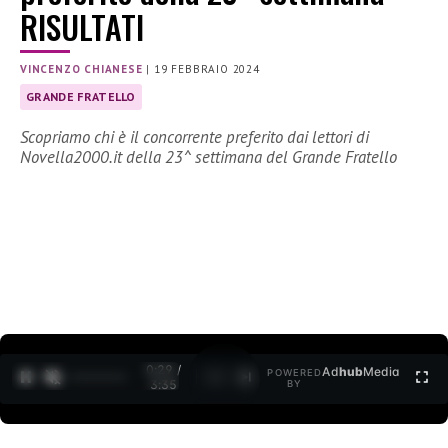
RISULTATI
VINCENZO CHIANESE
|
19 FEBBRAIO 2024
GRANDE FRATELLO
Scopriamo chi è il concorrente preferito dai lettori di
Novella2000.it della 23^ settimana del Grande Fratello
0:30 /
Ad
hub
Media
POWERED
1
/
2
3:35
BY