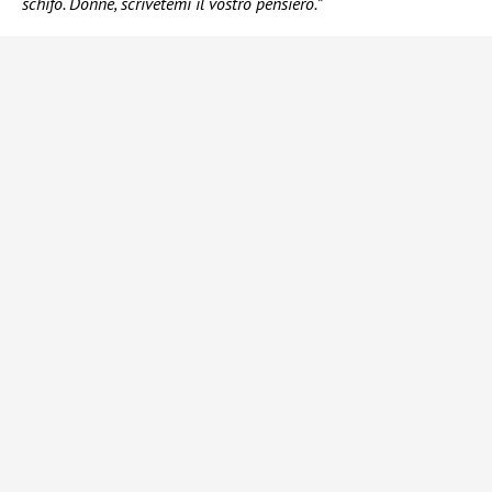
schifo. Donne, scrivetemi il vostro pensiero.”