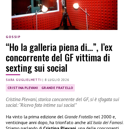
GOSSIP
“Ho la galleria piena di…”, l’ex
concorrente del GF vittima di
sexting sui social
SARA GUGLIELMETTI
|
8 LUGLIO 2026
CRISTINA PLEVANI
GRANDE FRATELLO
Cristina Plevani, storica concorrente del GF, si è sfogata sui
social: “Ricevo foto intime sui social”
Ha vinto la prima edizione del
Grande Fratello
nel 2000 e,
venticinque anni dopo, ha trionfato anche all’
Isola dei Famosi
.
Stiamo parlando di
Cristina Plevani
, una delle concorrenti