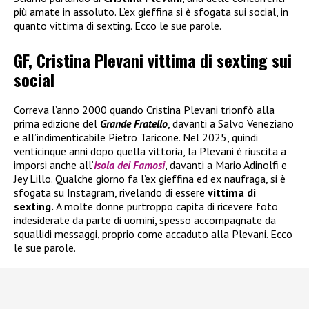
più amate in assoluto. L’ex gieffina si è sfogata sui social, in
quanto vittima di sexting. Ecco le sue parole.
GF, Cristina Plevani vittima di sexting sui
social
Correva l’anno 2000 quando Cristina Plevani trionfò alla
prima edizione del
Grande Fratello
, davanti a Salvo Veneziano
e all’indimenticabile Pietro Taricone. Nel 2025, quindi
venticinque anni dopo quella vittoria, la Plevani è riuscita a
imporsi anche all’
Isola dei Famosi
, davanti a Mario Adinolfi e
Jey Lillo. Qualche giorno fa l’ex gieffina ed ex naufraga, si è
sfogata su Instagram, rivelando di essere
vittima di
sexting.
A molte donne purtroppo capita di ricevere foto
indesiderate da parte di uomini, spesso accompagnate da
squallidi messaggi, proprio come accaduto alla Plevani. Ecco
le sue parole.