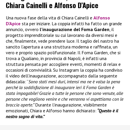
Chiara Cainelli e Alfonso D’Apice
Una nuova fase della vita di Chiara Cainelli e
Alfonso
D’Apice
sta per iniziare. La coppia infatti ha fatto un grande
annuncio, ovvero
l’inaugurazione del Foma Garden
, il
progetto imprenditoriale su cui lavorano da diversi mesi e
che, finalmente, vede prendere luce. Il taglio del nastro ha
sancito l’apertura a una struttura moderna e raffinata, un
vero e proprio spazio polifunzionale. Il Foma Garden, che si
trova a Qualiano, in provincia di Napoli, è infatti una
struttura pensata per accogliere eventi, momenti di relax e
occasioni di convivialità. Su Instagram la coppia ha condiviso
il video dell’inaugurazione, accompagnato dalla seguente
didascalia: “
Sono stati mesi duri, intensi ma ne è valsa la pena
perché la soddisfazione di inaugurare ieri il Foma Garden è
stata impagabile! Grazie a tutte le persone che sono venute, alle
persone che vogliono venire e che verranno vi aspettiamo con le
braccia aperte.”
Durante l’inaugurazione, visibilmente
emozionati, Chiara e Alfonso hanno dichiarato:
“Questo è il
nostro sogno di vita.”