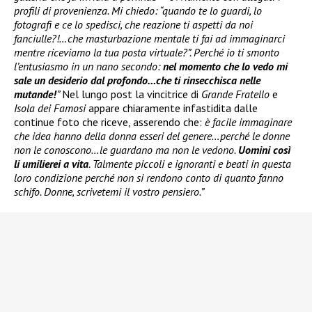
profili di provenienza. Mi chiedo: “quando te lo guardi, lo
fotografi e ce lo spedisci, che reazione ti aspetti da noi
fanciulle?!…che masturbazione mentale ti fai ad immaginarci
mentre riceviamo la tua posta virtuale?”. Perché io ti smonto
l’entusiasmo in un nano secondo:
nel momento che lo vedo mi
sale un desiderio dal profondo…che ti rinsecchisca nelle
mutande!
”
Nel lungo post la vincitrice di
Grande Fratello
e
Isola dei Famosi
appare chiaramente infastidita dalle
continue foto che riceve, asserendo che:
è facile immaginare
che idea hanno della donna esseri del genere…perché le donne
non le conoscono…le guardano ma non le vedono.
Uomini così
li umilierei a vita
. Talmente piccoli e ignoranti e beati in questa
loro condizione perché non si rendono conto di quanto fanno
schifo. Donne, scrivetemi il vostro pensiero.”