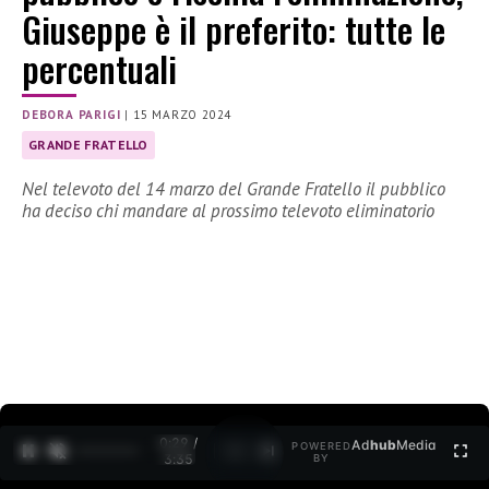
Giuseppe è il preferito: tutte le
percentuali
DEBORA PARIGI
|
15 MARZO 2024
GRANDE FRATELLO
Nel televoto del 14 marzo del Grande Fratello il pubblico
ha deciso chi mandare al prossimo televoto eliminatorio
0:30 /
Ad
hub
Media
POWERED
1
/
2
3:35
BY