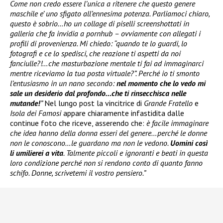
Come non credo essere l’unica a ritenere che questo genere
maschile e’ uno sfigato all’ennesima potenza. Parliamoci chiaro,
questo è sobrio…ho un collage di piselli screenshottati in
galleria che fa invidia a pornhub – ovviamente con allegati i
profili di provenienza. Mi chiedo: “quando te lo guardi, lo
fotografi e ce lo spedisci, che reazione ti aspetti da noi
fanciulle?!…che masturbazione mentale ti fai ad immaginarci
mentre riceviamo la tua posta virtuale?”. Perché io ti smonto
l’entusiasmo in un nano secondo:
nel momento che lo vedo mi
sale un desiderio dal profondo…che ti rinsecchisca nelle
mutande!
”
Nel lungo post la vincitrice di
Grande Fratello
e
Isola dei Famosi
appare chiaramente infastidita dalle
continue foto che riceve, asserendo che:
è facile immaginare
che idea hanno della donna esseri del genere…perché le donne
non le conoscono…le guardano ma non le vedono.
Uomini così
li umilierei a vita
. Talmente piccoli e ignoranti e beati in questa
loro condizione perché non si rendono conto di quanto fanno
schifo. Donne, scrivetemi il vostro pensiero.”