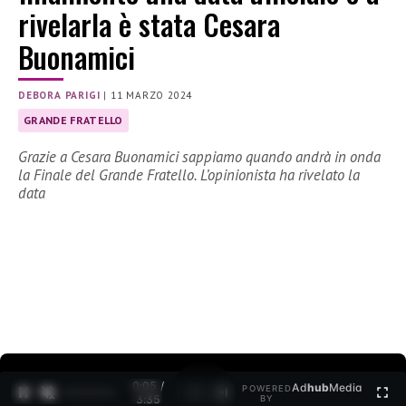
rivelarla è stata Cesara
Buonamici
DEBORA PARIGI
|
11 MARZO 2024
GRANDE FRATELLO
Grazie a Cesara Buonamici sappiamo quando andrà in onda
la Finale del Grande Fratello. L’opinionista ha rivelato la
data
0:06 /
Ad
hub
Media
POWERED
1
/
2
3:35
BY