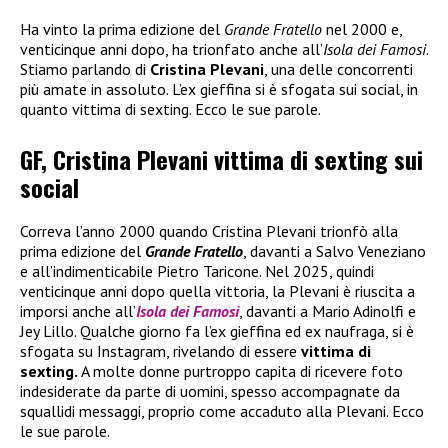
Ha vinto la prima edizione del
Grande Fratello
nel 2000 e,
venticinque anni dopo, ha trionfato anche all’
Isola dei Famosi
.
Stiamo parlando di
Cristina Plevani
, una delle concorrenti
più amate in assoluto. L’ex gieffina si è sfogata sui social, in
quanto vittima di sexting. Ecco le sue parole.
GF, Cristina Plevani vittima di sexting sui
social
Correva l’anno 2000 quando Cristina Plevani trionfò alla
prima edizione del
Grande Fratello
, davanti a Salvo Veneziano
e all’indimenticabile Pietro Taricone. Nel 2025, quindi
venticinque anni dopo quella vittoria, la Plevani è riuscita a
imporsi anche all’
Isola dei Famosi
, davanti a Mario Adinolfi e
Jey Lillo. Qualche giorno fa l’ex gieffina ed ex naufraga, si è
sfogata su Instagram, rivelando di essere
vittima di
sexting.
A molte donne purtroppo capita di ricevere foto
indesiderate da parte di uomini, spesso accompagnate da
squallidi messaggi, proprio come accaduto alla Plevani. Ecco
le sue parole.