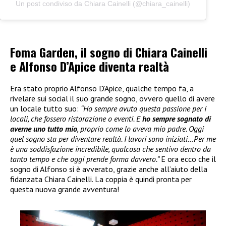
Un post condiviso da Chiara Cainelli (@chiara_cainelli)
Foma Garden, il sogno di Chiara Cainelli
e Alfonso D’Apice diventa realtà
Era stato proprio Alfonso D’Apice, qualche tempo fa, a
rivelare sui social il suo grande sogno, ovvero quello di avere
un locale tutto suo:
“Ho sempre avuto questa passione per i
locali, che fossero ristorazione o eventi. E
ho sempre sognato di
averne uno tutto mio
, proprio come lo aveva mio padre. Oggi
quel sogno sta per diventare realtà. I lavori sono iniziati…Per me
è una soddisfazione incredibile, qualcosa che sentivo dentro da
tanto tempo e che oggi prende forma davvero.”
E ora ecco che il
sogno di Alfonso si è avverato, grazie anche all’aiuto della
fidanzata Chiara Cainelli. La coppia è quindi pronta per
questa nuova grande avventura!