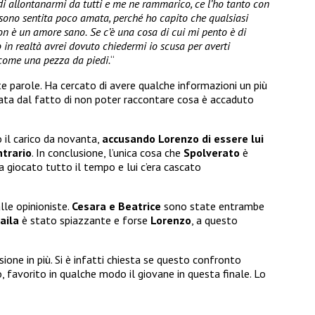
di allontanarmi da tutti e me ne rammarico, ce l’ho tanto con
 sono sentita poco amata, perché ho capito che qualsiasi
on è un amore sano.
Se c’è una cosa di cui mi pento è di
 in realtà avrei dovuto chiedermi io scusa per averti
come una pezza da piedi.
“
te parole. Ha cercato di avere qualche informazioni un più
lata dal fatto di non poter raccontare cosa è accaduto
 il carico da novanta,
accusando Lorenzo di essere lui
ntrario
. In conclusione, l’unica cosa che
Spolverato
è
 giocato tutto il tempo e lui c’era cascato
lle opinioniste.
Cesara e Beatrice
sono state entrambe
aila
è stato spiazzante e forse
Lorenzo
, a questo
ssione in più. Si è infatti chiesta se questo confronto
 favorito in qualche modo il giovane in questa finale. Lo