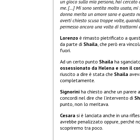
un gioco sulla mia persona, hai cercato 
me. […] Mi sono sentita molto usata, mi
donna merita un amore sano e questo n
averti chiesto scusa troppe volte, quando
permesso ancora una volta di trattarmi 
Lorenzo
è rimasto pietrificato a ques
da parte di
Shaila
, che però era vinco
fuori.
Ad un certo punto
Shaila
ha sganciato
ossessionato da Helena e non il co
riuscito a dire è stata che
Shaila
aveva
completamente.
Signorini
ha chiesto anche un parere a
concordi nel dire che l’intervento di
Sh
punto, non lo meritava.
Cesara
si è lanciata anche in una rifle
avrebbe penalizzato oppure, perché no,
scopriremo tra poco.