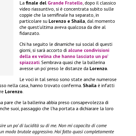
La
finale del
Grande Fratello
, dopo il classico
video riassuntivo, si è concentrata subito sulle
coppie che la semifinale ha separato, in
particolare su
Lorenzo e Shaila
, dal momento
che quest’ultima aveva qualcosa da dire al
fidanzato.
Chi ha seguito le dinamiche sui social di questi
giorni, si sarà accorto di
alcune condivisioni
della ex velina che hanno lasciato un po’
spiazzati
. Sembrava quasi che la ballerina
avesse un po’ preso le distanze da
Lorenzo
.
Le voci in tal senso sono state anche numerose
resso nella casa, hanno trovato conferma.
Shaila
è infatti
are
Lorenzo
.
ma pare che la ballerina abbia preso consapevolezza di
nche suoi, passaggio che l’ha portata a dichiarare la loro
ire un po’ di lucidità su di me.
Non mi capacito di come
n un modo brutale aggressivo. Hai fatto quasi completamente