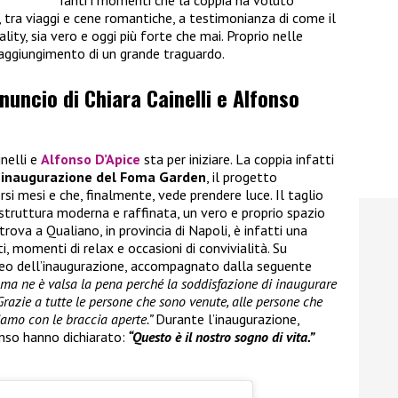
i, tra viaggi e cene romantiche, a testimonianza di come il
ality, sia vero e oggi più forte che mai. Proprio nelle
raggiungimento di un grande traguardo.
nnuncio di Chiara Cainelli e Alfonso
inelli e
Alfonso D’Apice
sta per iniziare. La coppia infatti
’inaugurazione del Foma Garden
, il progetto
rsi mesi e che, finalmente, vede prendere luce. Il taglio
 struttura moderna e raffinata, un vero e proprio spazio
trova a Qualiano, in provincia di Napoli, è infatti una
, momenti di relax e occasioni di convivialità. Su
ideo dell’inaugurazione, accompagnato dalla seguente
i ma ne è valsa la pena perché la soddisfazione di inaugurare
Grazie a tutte le persone che sono venute, alle persone che
iamo con le braccia aperte.”
Durante l’inaugurazione,
nso hanno dichiarato:
“Questo è il nostro sogno di vita.”