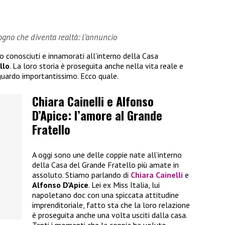
sogno che diventa realtà: l’annuncio
no conosciuti e innamorati all’interno della Casa
llo
. La loro storia è proseguita anche nella vita reale e
guardo importantissimo. Ecco quale.
Chiara Cainelli e Alfonso
D’Apice: l’amore al Grande
Fratello
A oggi sono une delle coppie nate all’interno
della Casa del Grande Fratello più amate in
assoluto. Stiamo parlando di
Chiara Cainelli
e
Alfonso D’Apice
. Lei ex Miss Italia, lui
napoletano doc con una spiccata attitudine
imprenditoriale, fatto sta che la loro relazione
è proseguita anche una volta usciti dalla casa.
Tanti i momenti che la coppia ha voluto