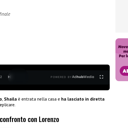
finale
Ad
hub
Media
/
2
POWERED BY
o
,
Shaila
è entrata nella casa e
ha lasciato in diretta
eplicare.
 confronto con Lorenzo