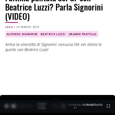
Beatrice Luzzi? Parla Signorini
(VIDEO)
LEILA
|
19 MARZO 2025
ALFONSO SIGNORINI
BEATRICE LUZZI
GRANDE FRATELLO
Arriva la smentita di Signorini: nessuna lite nel dietro le
quinte con Beatrice Luzzi
0:30 /
Ad
hub
Media
POWERED
1
/
2
3:35
BY