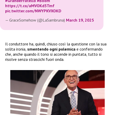
#GrandeFratello
#Boom
https://t.co/aMVOKd5Tmf
pic.twitter.com/NWYPKVXOKD
— GraceSomehow (@LaSambruna)
March 19, 2025
Il conduttore ha, quindi, chiuso così la questione con la sua
solita ironia,
smentendo ogni polemica
e confermando
che, anche quando il tono si accende in puntata, tutto si
risolve senza strascichi fuori onda.