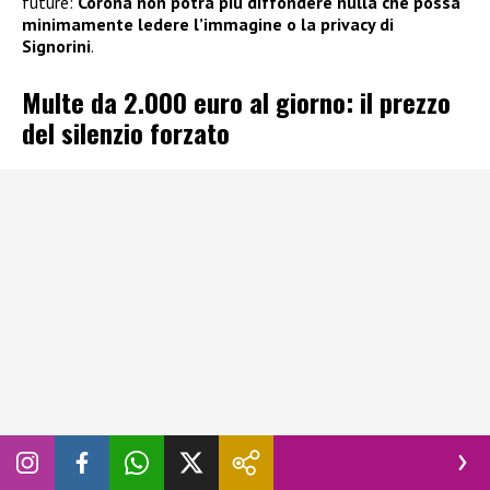
future:
Corona non potrà più diffondere nulla che possa
minimamente ledere l’immagine o la privacy di
Signorini
.
Multe da 2.000 euro al giorno: il prezzo
del silenzio forzato
Per rendere l’ordinanza davvero efficace, il tribunale
ha