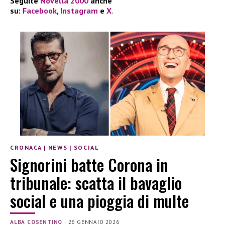
Seguite
Novella 2000
anche
su:
Facebook
,
Instagram
e
X
.
CRONACA
|
NEWS
|
SOCIAL
Signorini batte Corona in
tribunale: scatta il bavaglio
social e una pioggia di multe
ALBA COSENTINO
|
26 GENNAIO 2026