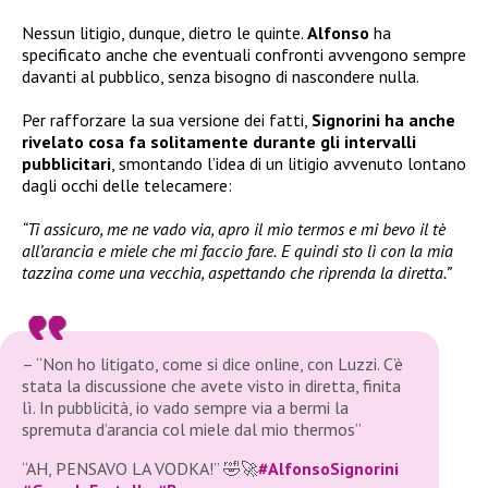
Nessun litigio, dunque, dietro le quinte.
Alfonso
ha
specificato anche che eventuali confronti avvengono sempre
davanti al pubblico, senza bisogno di nascondere nulla.
Per rafforzare la sua versione dei fatti,
Signorini ha anche
rivelato cosa fa solitamente durante gli intervalli
pubblicitari
, smontando l’idea di un litigio avvenuto lontano
dagli occhi delle telecamere:
“Ti assicuro, me ne vado via, apro il mio termos e mi bevo il tè
all’arancia e miele che mi faccio fare.
E quindi sto lì con la mia
tazzina come una vecchia, aspettando che riprenda la diretta.”
– “Non ho litigato, come si dice online, con Luzzi. C’è
stata la discussione che avete visto in diretta, finita
lì. In pubblicità, io vado sempre via a bermi la
spremuta d’arancia col miele dal mio thermos”
“AH, PENSAVO LA VODKA!” 🤣🚀
#AlfonsoSignorini