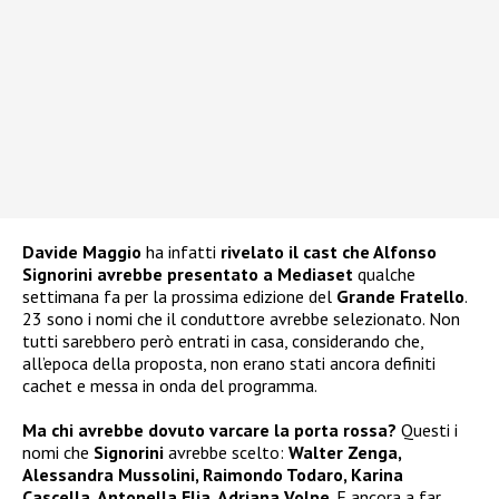
Davide Maggio
ha infatti
rivelato il
cast
che Alfonso
Signorini avrebbe presentato a Mediaset
qualche
settimana fa per la prossima edizione del
Grande Fratello
.
23 sono i nomi che il conduttore avrebbe selezionato. Non
tutti sarebbero però entrati in casa, considerando che,
all’epoca della proposta, non erano stati ancora definiti
cachet e messa in onda del programma.
Ma chi avrebbe dovuto varcare la porta rossa?
Questi i
nomi che
Signorini
avrebbe scelto:
Walter Zenga,
Alessandra Mussolini, Raimondo Todaro, Karina
Cascella, Antonella Elia, Adriana Volpe
. E ancora a far