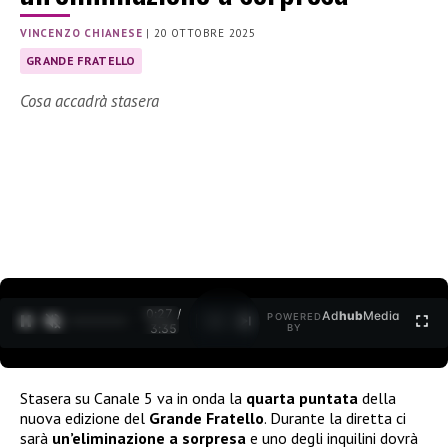
VINCENZO CHIANESE
|
20 OTTOBRE 2025
GRANDE FRATELLO
Cosa accadrà stasera
0:28 /
Ad
hub
Media
POWERED
1
/
2
3:35
BY
Stasera su Canale 5 va in onda la
quarta puntata
della
nuova edizione del
Grande Fratello
. Durante la diretta ci
sarà
un’eliminazione a sorpresa
e uno degli inquilini dovrà