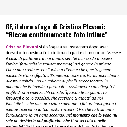
GF, il duro sfogo di Cristina Plevani:
“Ricevo continuamente foto intime”
Cristina Plevani
si è sfogata su Instagram dopo aver
ricevuto l’ennesima foto intima da parte di un uomo:
“Forse è
il caso di parlarne tra noi donne, perché non credo di essere
l’unica “fortunella” a trovare messaggi del genere in privato.
Come non credo essere l’unica a ritenere che questo genere
maschile e’ uno sfigato all’ennesima potenza. Parliamoci chiaro,
questo è sobrio…ho un collage di piselli screenshottati in
galleria che fa invidia a pornhub – ovviamente con allegati i
profili di provenienza. Mi chiedo: “quando te lo guardi, lo
fotografi e ce lo spedisci, che reazione ti aspetti da noi
fanciulle?!…che masturbazione mentale ti fai ad immaginarci
mentre riceviamo la tua posta virtuale?”. Perché io ti smonto
l’entusiasmo in un nano secondo:
nel momento che lo vedo mi
sale un desiderio dal profondo…che ti rinsecchisca nelle
mutande!
”
Nel lungo post la vincitrice di
Grande Fratello
e