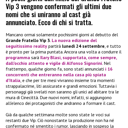
Vip 3 vengono confermati gli ultimi due
nomi che si uniranno al cast già
annunciato. Ecco di chi si tratta.
Mancano ormai solamente pochissimi giorni al debutto del
Grande Fratello Vip 3
.
La nuova edizione del
seguitissimo reality
partirà
lunedì 24 settembre
, e tutto
è pronto per la prima puntata. Ancora una volta a condurre il
programma
sarà
Ilary Blasi
, supportata, come sempre,
dall’occhio attento e vigile di
Alfonso Signorini
. Nel
frattempo, qualche giorno fa, sono stati annunciati
i 16
concorrenti che entreranno nella casa più spiata
d’Italia
, e che per tre mesi vivranno insieme tra momenti
strappalacrime, liti assicurate e grandi emozioni. Tuttavia i
personaggi già svelati non saranno gli unici ad abitare tra le
mura di Cinecittà. Due nuovi nomi, infatti, si aggiungono
all’elenco dei protagonisti che andranno a formare il cast.
Già da qualche settimana molte sono state le voci sui
restanti due Vip. Ciò nonostante la produzione non ha né
confermato né smentito i rumor, lasciando in sospeso la