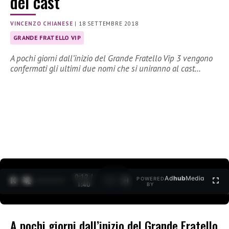
del cast
VINCENZO CHIANESE
|
18 SETTEMBRE 2018
GRANDE FRATELLO VIP
A pochi giorni dall’inizio del Grande Fratello Vip 3 vengono
confermati gli ultimi due nomi che si uniranno al cast…
0:12 /
Ad
hub
Media
POWERED
1
/
2
1:40
BY
A pochi giorni dall’inizio del Grande Fratello