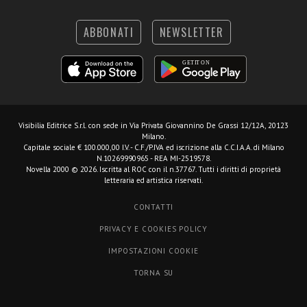
ABBONATI
NEWSLETTER
Visibilia Editrice S.r.l.
con sede in Via Privata Giovannino De Grassi 12/12A, 20123
Milano.
Capitale sociale € 100.000,00 I.V. - C.F./P.IVA ed iscrizione alla C.C.I.A.A. di Milano
N.10269990965 - REA MI-2519578.
Novella 2000 © 2026. Iscritta al ROC con il n.37767. Tutti i diritti di proprietà
letteraria ed artistica riservati.
CONTATTI
PRIVACY E COOKIES POLICY
IMPOSTAZIONI COOKIE
TORNA SU