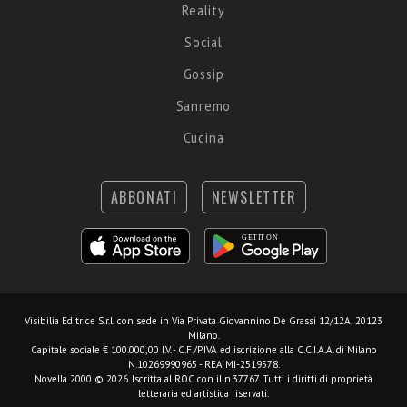
Reality
Social
Gossip
Sanremo
Cucina
ABBONATI
NEWSLETTER
Visibilia Editrice S.r.l.
con sede in Via Privata Giovannino De Grassi 12/12A, 20123
Milano.
Capitale sociale € 100.000,00 I.V. - C.F./P.IVA ed iscrizione alla C.C.I.A.A. di Milano
N.10269990965 - REA MI-2519578.
Novella 2000 © 2026. Iscritta al ROC con il n.37767. Tutti i diritti di proprietà
letteraria ed artistica riservati.