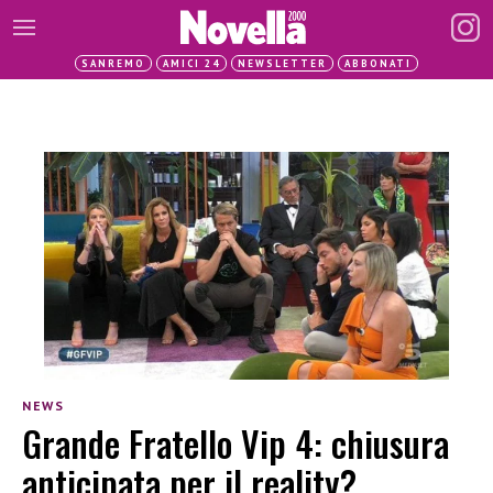
SANREMO
AMICI 24
NEWSLETTER
ABBONATI
NEWS
Grande Fratello Vip 4: chiusura
anticipata per il reality?