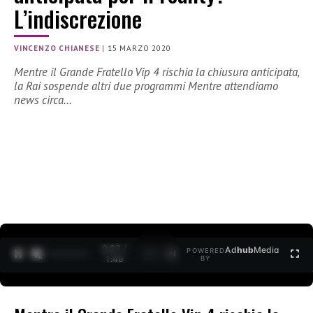
L’indiscrezione
VINCENZO CHIANESE
|
15 MARZO 2020
Mentre il Grande Fratello Vip 4 rischia la chiusura anticipata,
la Rai sospende altri due programmi Mentre attendiamo
news circa…
0:27 /
Ad
hub
Media
POWERED
1
/
2
1:40
BY