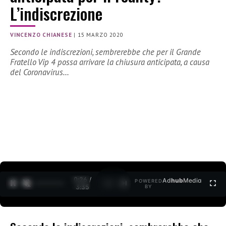
L’indiscrezione
VINCENZO CHIANESE
|
15 MARZO 2020
Secondo le indiscrezioni, sembrerebbe che per il Grande
Fratello Vip 4 possa arrivare la chiusura anticipata, a causa
del Coronavirus…
0:27 /
Ad
hub
Media
POWERED
1
/
2
3:35
BY