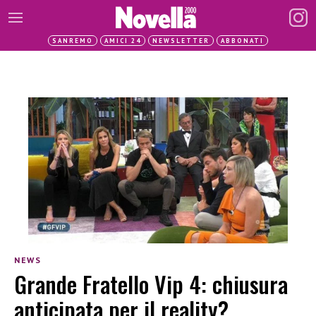
SANREMO
AMICI 24
NEWSLETTER
ABBONATI
NEWS
Grande Fratello Vip 4: chiusura
anticipata per il reality?