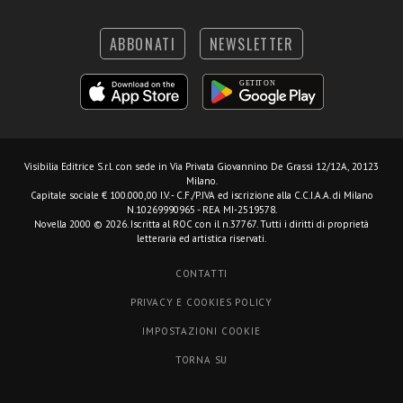
ABBONATI
NEWSLETTER
Visibilia Editrice S.r.l.
con sede in Via Privata Giovannino De Grassi 12/12A, 20123
Milano.
Capitale sociale € 100.000,00 I.V. - C.F./P.IVA ed iscrizione alla C.C.I.A.A. di Milano
N.10269990965 - REA MI-2519578.
Novella 2000 © 2026. Iscritta al ROC con il n.37767. Tutti i diritti di proprietà
letteraria ed artistica riservati.
CONTATTI
PRIVACY E COOKIES POLICY
IMPOSTAZIONI COOKIE
TORNA SU