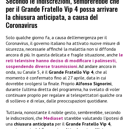
Secondo le indiscrezioni, sembrerebbe che
per il Grande Fratello Vip 4 possa arrivare
la chiusura anticipata, a causa del
Coronavirus
Solo qualche giorno fa, a causa dell’emergenza per il
Coronavirus, il governo italiano ha attivato nuove misure di
sicurezza, necessarie affinché la malattia non si diffonda
ancora di più. In questa delicata e fragile situazione, anche
le
reti televisive hanno deciso di modificare i palinsesti,
sospendendo diverse trasmissioni
. Ad andare ancora in
onda, su Canale 5, è il
Grande Fratello Vip 4
, che al
momento è confermato fino al 27 aprile, data in cui
dovrebbe svolgersi la finale. Proprio
Alfonso Signorini
,
durante l’ultima diretta del programma, ha svelato di voler
continuare proprio per regalare ai telespettatori qualche ora
di sollievo e di relax, dalle preoccupazioni quotidiane.
Tuttavia, nonostante il nobile gesto, sembrerebbe, secondo
le indiscrezioni, che
Mediaset
starebbe valutando l’ipotesi di
una
chiusura anticipata
per il
Grande Fratello Vip 4
,