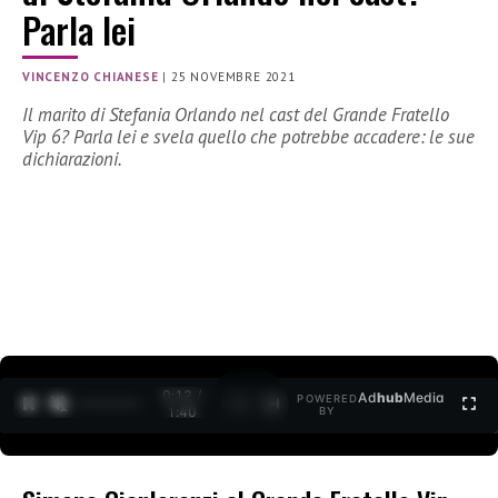
Parla lei
VINCENZO CHIANESE
|
25 NOVEMBRE 2021
Il marito di Stefania Orlando nel cast del Grande Fratello
Vip 6? Parla lei e svela quello che potrebbe accadere: le sue
dichiarazioni.
0:13 /
Ad
hub
Media
POWERED
1
/
2
1:40
BY