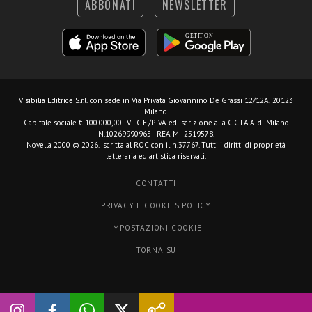
ABBONATI
NEWSLETTER
Visibilia Editrice S.r.l.
con sede in Via Privata Giovannino De Grassi 12/12A, 20123
Milano.
Capitale sociale € 100.000,00 I.V. - C.F./P.IVA ed iscrizione alla C.C.I.A.A. di Milano
N.10269990965 - REA MI-2519578.
Novella 2000 © 2026. Iscritta al ROC con il n.37767. Tutti i diritti di proprietà
letteraria ed artistica riservati.
CONTATTI
PRIVACY E COOKIES POLICY
IMPOSTAZIONI COOKIE
TORNA SU