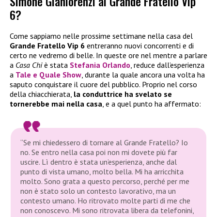
Simone Gianlorenzi al Grande Fratello Vip
6?
Come sappiamo nelle prossime settimane nella casa del
Grande Fratello Vip 6
entreranno nuovi concorrenti e di
certo ne vedremo di belle. In queste ore nel mentre a parlare
a
Casa Chi
è stata
Stefania Orlando
, reduce dall’esperienza
a
Tale e Quale Show
, durante la quale ancora una volta ha
saputo conquistare il cuore del pubblico. Proprio nel corso
della chiacchierata,
la conduttrice ha svelato se
tornerebbe mai nella casa
, e a quel punto ha affermato:
“Se mi chiedessero di tornare al Grande Fratello? Io
no. Se entro nella casa poi non mi dovete più far
uscire. Lì dentro è stata un’esperienza, anche dal
punto di vista umano, molto bella. Mi ha arricchita
molto. Sono grata a questo percorso, perché per me
non è stato solo un contesto lavorativo, ma un
contesto umano. Ho ritrovato molte parti di me che
non conoscevo. Mi sono ritrovata libera da telefonini,