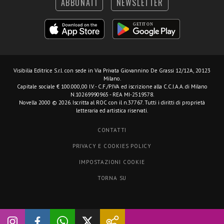
ABBONATI
NEWSLETTER
Visibilia Editrice S.r.l.
con sede in Via Privata Giovannino De Grassi 12/12A, 20123
Milano.
Capitale sociale € 100.000,00 I.V. - C.F./P.IVA ed iscrizione alla C.C.I.A.A. di Milano
N.10269990965 - REA MI-2519578.
Novella 2000 © 2026. Iscritta al ROC con il n.37767. Tutti i diritti di proprietà
letteraria ed artistica riservati.
CONTATTI
PRIVACY E COOKIES POLICY
IMPOSTAZIONI COOKIE
TORNA SU