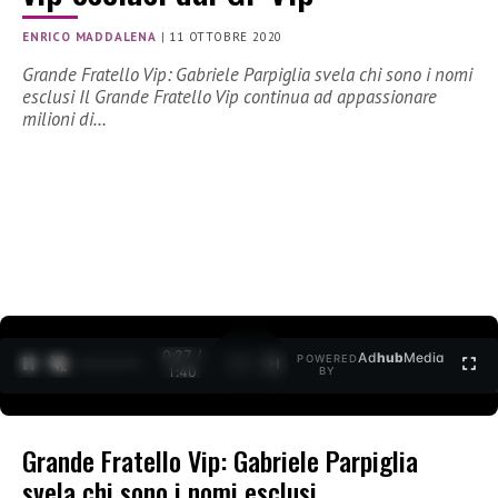
ENRICO MADDALENA
|
11 OTTOBRE 2020
Grande Fratello Vip: Gabriele Parpiglia svela chi sono i nomi
esclusi Il Grande Fratello Vip continua ad appassionare
milioni di…
0:27 /
Ad
hub
Media
POWERED
1
/
2
1:40
BY
Grande Fratello Vip: Gabriele Parpiglia
svela chi sono i nomi esclusi