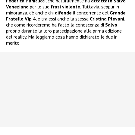
Federica Panicucci
, che naturalmente ha
attaccato Salvo
Veneziano
per le sue
frasi violente
. Tuttavia, seppur in
minoranza, c’è anche chi
difende
il concorrente del
Grande
Fratello Vip 4
, e tra essi anche la stessa
Cristina Plevani
,
che come ricorderemo ha fatto la conoscenza di
Salvo
proprio durante la loro partecipazione alla prima edizione
del reality. Ma leggiamo cosa hanno dichiarato le due in
merito.