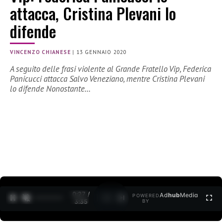
attacca, Cristina Plevani lo
difende
VINCENZO CHIANESE
|
13 GENNAIO 2020
A seguito delle frasi violente al Grande Fratello Vip, Federica
Panicucci attacca Salvo Veneziano, mentre Cristina Plevani
lo difende Nonostante…
0:27 /
Ad
hub
Media
POWERED
1
/
2
3:35
BY