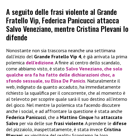
A seguito delle frasi violente al Grande
Fratello Vip, Federica Panicucci attacca
Salvo Veneziano, mentre Cristina Plevani lo
difende
Nonostante non sia trascorsa neanche una settimana
dall’inizio del
Grande Fratello Vip 4
, è già arrivata la prima
polemica
dell’edizione
. A finire al centro dello scandalo,
come abbiamo visto, è stato
Salvo Veneziano
, che solo
qualche ora fa ha fatto delle dichiarazioni choc, a
sfondo sessuale, su
Elisa De Panicis
. Naturalmente il
web, indignato da quanto accaduto, ha immediatamente
richiesto la squalifica per il concorrente, che al momento è
al televoto per scoprire quale sarà il suo destino all’interno
del gioco. Nel mentre la polemica sta facendo discutere
anche i social, e ad affrontare la questione è stata anche
Federica Panicucci
, che a
Mattino Cinque
ha
attaccato
Salvo
per via delle sue
frasi violente
. A prendere le
difese
del pizzaiolo, inaspettatamente, è stata invece
Cristina
Plevani
, ex vincitrice del reality. Scopriamo le loro