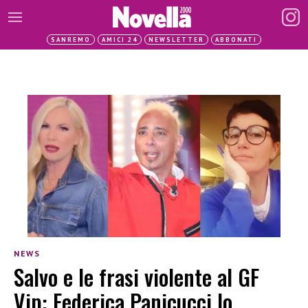
SANREMO
AMICI 24
NEWSLETTER
ABBONATI
NEWS
Salvo e le frasi violente al GF
Vip: Federica Panicucci lo