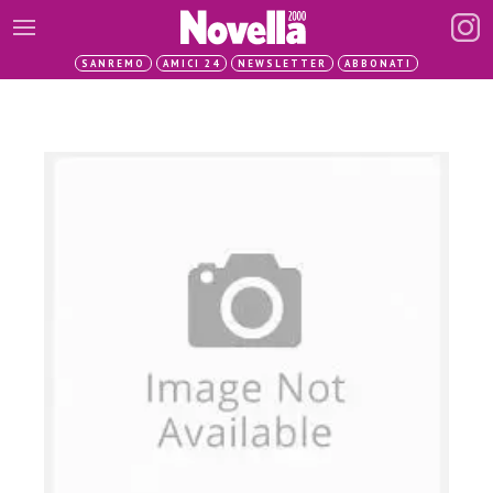
SANREMO
AMICI 24
NEWSLETTER
ABBONATI