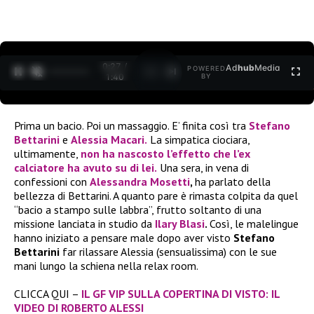
0:27 /
Ad
hub
Media
POWERED
1
/
2
1:40
BY
Prima un bacio. Poi un massaggio. E’ finita così tra
Stefano
Bettarini
e
Alessia Macari.
La simpatica ciociara,
ultimamente,
non ha nascosto l’effetto che l’ex
calciatore ha avuto su di lei.
Una sera, in vena di
confessioni con
Alessandra Mosetti
,
ha parlato della
bellezza di Bettarini. A quanto pare è rimasta colpita da quel
“bacio a stampo sulle labbra”, frutto soltanto di una
missione lanciata in studio da
Ilary Blasi
.
Così, le malelingue
hanno iniziato a pensare male dopo aver visto
Stefano
Bettarini
far rilassare Alessia (sensualissima) con le sue
mani lungo la schiena nella relax room.
CLICCA QUI –
IL GF VIP SULLA COPERTINA DI VISTO: IL
VIDEO DI ROBERTO ALESSI