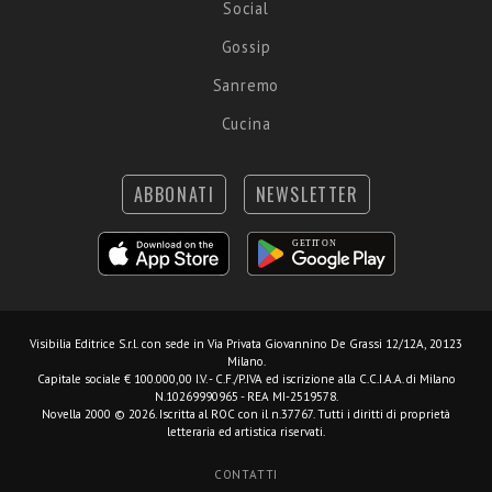
Social
Gossip
Sanremo
Cucina
ABBONATI
NEWSLETTER
Visibilia Editrice S.r.l.
con sede in Via Privata Giovannino De Grassi 12/12A, 20123
Milano.
Capitale sociale € 100.000,00 I.V. - C.F./P.IVA ed iscrizione alla C.C.I.A.A. di Milano
N.10269990965 - REA MI-2519578.
Novella 2000 © 2026. Iscritta al ROC con il n.37767. Tutti i diritti di proprietà
letteraria ed artistica riservati.
CONTATTI