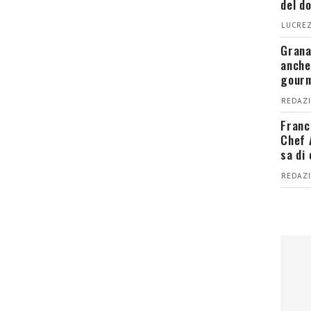
del d
LUCREZ
Grana
anche
gour
REDAZI
Franc
Chef 
sa di
REDAZI