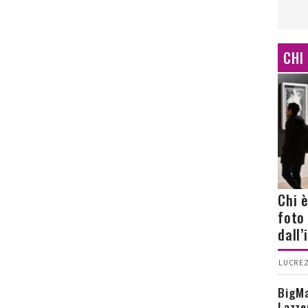
CHI
Chi 
foto
dall
LUCREZ
BigMa
Lazze