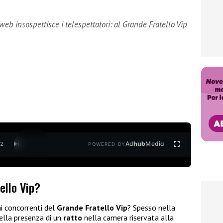
web insospettisce i telespettatori: al Grande Fratello Vip
Ad
hub
Media
/
2
POWERED BY
ello Vip?
i concorrenti del
Grande Fratello Vip
? Spesso nella
della presenza di un
ratto
nella camera riservata alla