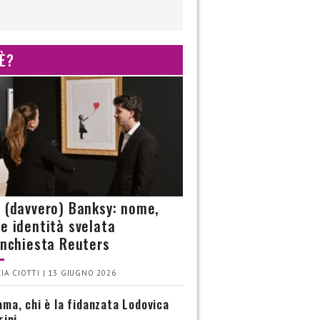
 È?
è (davvero) Banksy: nome,
 e identità svelata
’inchiesta Reuters
IA CIOTTI | 13 GIUGNO 2026
ma, chi è la fidanzata Lodovica
rini