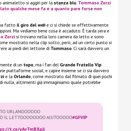
 animaletto si aggiri per la
stanza blu
.
Tommaso Zorzi
lato qualche mese fa e a quanto pare forse non
 ha fatto
il giro del
web
e ci si chiede se effettivamente
 vipponi. Ma vediamo bene cosa è accaduto. È tarda sera e
o Zorzi
si trovano nella loro camera da letto e sono
 Come mostrato nella clip sotto, però, ad un certo punto si
ere ai piedi del lettone di
Tommaso
. Ci sarà davvero un
amente di un
topo
, ma i fan del
Grande Fratello Vip
rie piattaforme social, e capire insieme se ci sia davvero
zi
e la
Orlando
, come mostrato dal filmato di quei pochi
 di nulla, altrimenti già immaginiamo quale potrebbe
STO URLANDOOOOO
TO IL LETTOOOOOOOO AIUTOOOOO
#GFVIP
ps://t.co/yAvTmBXpJj