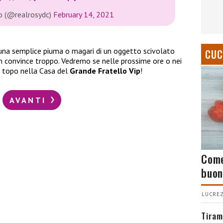
o (@realrosydc)
February 14, 2021
di una semplice piuma o magari di un oggetto scivolato
CUC
 convince troppo. Vedremo se nelle prossime ore o nei
il topo nella Casa del
Grande Fratello Vip
!
AVANTI
Come
buon
LUCREZ
Tiram