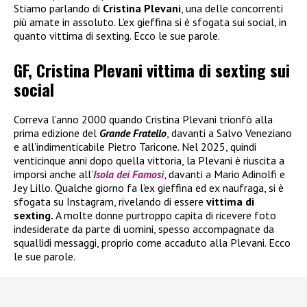
Stiamo parlando di
Cristina Plevani
, una delle concorrenti
più amate in assoluto. L’ex gieffina si è sfogata sui social, in
quanto vittima di sexting. Ecco le sue parole.
GF, Cristina Plevani vittima di sexting sui
social
Correva l’anno 2000 quando Cristina Plevani trionfò alla
prima edizione del
Grande Fratello
, davanti a Salvo Veneziano
e all’indimenticabile Pietro Taricone. Nel 2025, quindi
venticinque anni dopo quella vittoria, la Plevani è riuscita a
imporsi anche all’
Isola dei Famosi
, davanti a Mario Adinolfi e
Jey Lillo. Qualche giorno fa l’ex gieffina ed ex naufraga, si è
sfogata su Instagram, rivelando di essere
vittima di
sexting.
A molte donne purtroppo capita di ricevere foto
indesiderate da parte di uomini, spesso accompagnate da
squallidi messaggi, proprio come accaduto alla Plevani. Ecco
le sue parole.