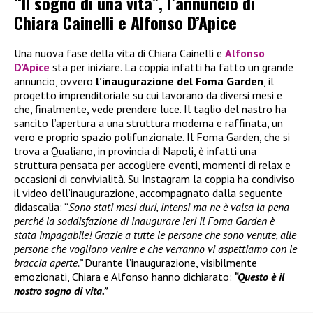
“Il sogno di una vita”, l’annuncio di
Chiara Cainelli e Alfonso D’Apice
Una nuova fase della vita di Chiara Cainelli e
Alfonso
D’Apice
sta per iniziare. La coppia infatti ha fatto un grande
annuncio, ovvero
l’inaugurazione del Foma Garden
, il
progetto imprenditoriale su cui lavorano da diversi mesi e
che, finalmente, vede prendere luce. Il taglio del nastro ha
sancito l’apertura a una struttura moderna e raffinata, un
vero e proprio spazio polifunzionale. Il Foma Garden, che si
trova a Qualiano, in provincia di Napoli, è infatti una
struttura pensata per accogliere eventi, momenti di relax e
occasioni di convivialità. Su Instagram la coppia ha condiviso
il video dell’inaugurazione, accompagnato dalla seguente
didascalia: “
Sono stati mesi duri, intensi ma ne è valsa la pena
perché la soddisfazione di inaugurare ieri il Foma Garden è
stata impagabile! Grazie a tutte le persone che sono venute, alle
persone che vogliono venire e che verranno vi aspettiamo con le
braccia aperte.”
Durante l’inaugurazione, visibilmente
emozionati, Chiara e Alfonso hanno dichiarato:
“Questo è il
nostro sogno di vita.”