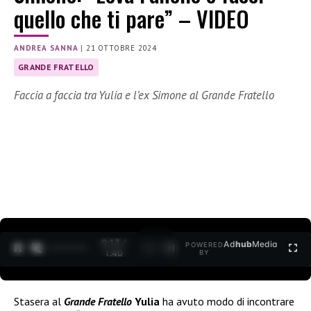
quello che ti pare” – VIDEO
ANDREA SANNA
|
21 OTTOBRE 2024
GRANDE FRATELLO
Faccia a faccia tra Yulia e l’ex Simone al Grande Fratello
0:14 /
Ad
hub
Media
POWERED
1
/
2
1:40
BY
Stasera al
Grande Fratello
Yulia
ha avuto modo di incontrare