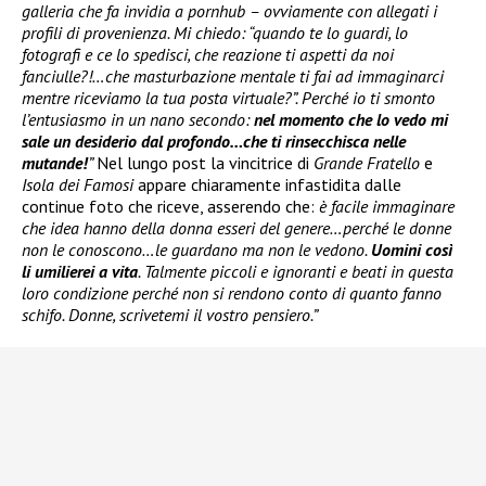
galleria che fa invidia a pornhub – ovviamente con allegati i
profili di provenienza. Mi chiedo: “quando te lo guardi, lo
fotografi e ce lo spedisci, che reazione ti aspetti da noi
fanciulle?!…che masturbazione mentale ti fai ad immaginarci
mentre riceviamo la tua posta virtuale?”. Perché io ti smonto
l’entusiasmo in un nano secondo:
nel momento che lo vedo mi
sale un desiderio dal profondo…che ti rinsecchisca nelle
mutande!
”
Nel lungo post la vincitrice di
Grande Fratello
e
Isola dei Famosi
appare chiaramente infastidita dalle
continue foto che riceve, asserendo che:
è facile immaginare
che idea hanno della donna esseri del genere…perché le donne
non le conoscono…le guardano ma non le vedono.
Uomini così
li umilierei a vita
. Talmente piccoli e ignoranti e beati in questa
loro condizione perché non si rendono conto di quanto fanno
schifo. Donne, scrivetemi il vostro pensiero.”